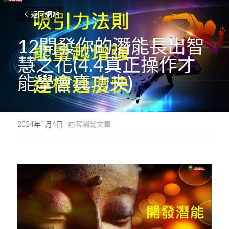
返回網站
12開發你的潛能長出智
慧之花(4.4真正操作才
能學會真功夫)
2024年1月4日
·
訪客瀏覽文章