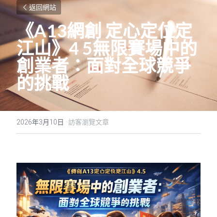
返回網站
《
A13
網創
定心定位定
江山》
4 5
無限賽場中的
創業者：面對全球競爭
的挑戰
2026年3月10日
·
訪客瀏覽文章