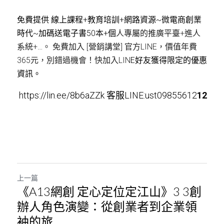
免費提供 線上課程+教育培訓+網路資源~微電商創業
時代~加碼送電子書5
0本
+個
人專屬的推廣平臺+進人
系統+…。 免費加入 [營銷講堂] 官方LINE，價值年費
365元，別錯過機會！快加入LIN
E好友獲得限定的優惠
資訊。
 https://lin.ee/8b6aZZk 客服LINE:ust09855612
12
上一篇
《A13網創 定心定位定江山》3 3創
辦人角色演變：從創業者到企業領
袖的旅