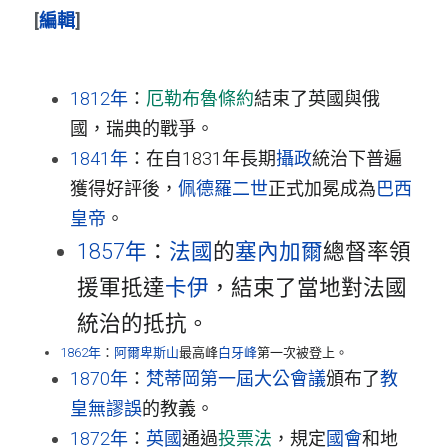
[
編輯
]
1812年
：
厄勒布魯條約
結束了英國與俄
國，瑞典的戰爭。
1841年
：在自1831年長期
攝政
統治下普遍
獲得好評後，
佩德羅二世
正式加冕成為
巴西
皇帝
。
1857年
：
法國
的
塞內加爾
總督率領
援軍抵達
卡伊
，結束了當地對法國
統治的抵抗。
1862年
：
阿爾卑斯山
最高峰
白牙峰
第一次被登上。
1870年
：
梵蒂岡第一屆大公會議
頒布了
教
皇無謬誤
的教義。
1872年
：
英國
通過
投票法
，規定
國會
和地