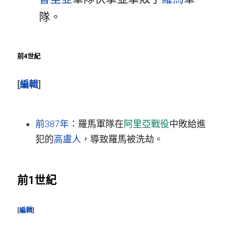
隊。
前4世紀
[
編輯
]
前387年
：羅馬軍隊在
阿里亞戰役
中敗給進
犯的
高盧人
，導致羅馬被洗劫。
前1世紀
[
編輯
]