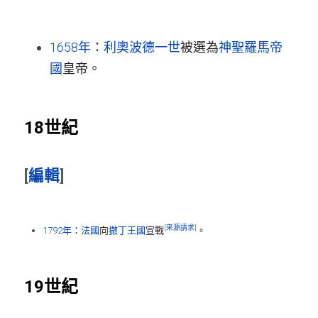
1658年
：
利奧波德一世
被選為
神聖羅馬帝
國
皇帝。
18世紀
[
編輯
]
[來源請求]
1792年
：
法國
向
撒丁王國
宣戰
。
19世紀