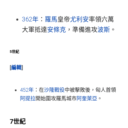
362年
：
羅馬
皇帝
尤利安
率領六萬
大軍抵達
安條克
，準備進攻
波斯
。
5世紀
[
編輯
]
452年
：在
沙隆戰役
中被擊敗後，匈人首領
阿提拉
開始圍攻羅馬城市
阿奎萊亞
。
7世紀