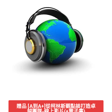
贈品 [A到A+]從柯林斯觀點談打造卓
越團隊-線上影片(+電子書)