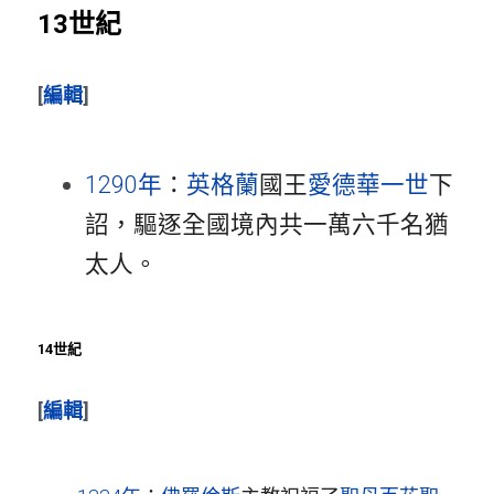
13世紀
[
編輯
]
1290年
：
英格蘭
國王
愛德華一世
下
詔，驅逐全國境內共一萬六千名猶
太人。
14世紀
[
編輯
]