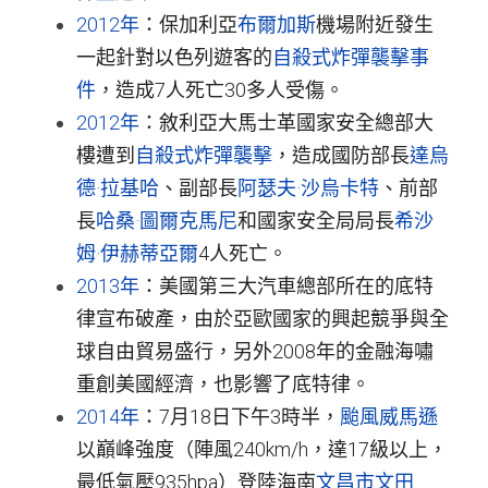
2012年
：保加利亞
布爾加斯
機場附近發生
一起針對以色列遊客的
自殺式炸彈襲擊事
件
，造成7人死亡30多人受傷。
2012年
：敘利亞大馬士革國家安全總部大
樓遭到
自殺式炸彈襲擊
，造成國防部長
達烏
德·拉基哈
、副部長
阿瑟夫·沙烏卡特
、前部
長
哈桑·圖爾克馬尼
和國家安全局局長
希沙
姆·伊赫蒂亞爾
4人死亡。
2013年
：美國第三大汽車總部所在的底特
律宣布破產，由於亞歐國家的興起競爭與全
球自由貿易盛行，另外2008年的金融海嘯
重創美國經濟，也影響了底特律。
2014年
：7月18日下午3時半，
颱風威馬遜
以巔峰強度（陣風240km/h，達17級以上，
最低氣壓935hpa）登陸海南
文昌市
文田