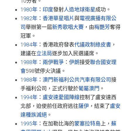
10分者。
1980年
：
印度
發射
人造地球衛星
成功。
1982年
：
香港
華星唱片
與
電視廣播有限公
司
舉辦第一屆
新秀歌唱大賽
，由
梅艷芳
奪得
冠軍。
1984年
：香港政府發表
代議政制綠皮書
，
建議在
立法局
逐步加入民選議席。
1988年
：
兩伊戰爭
：
伊朗
接受
聯合國安理
會
598號停火決議。
1988年
：
澳門新福利公共汽車有限公司
接
手福利公司，正式行駛於
葡屬澳門
。
1994年
：
盧安達愛國陣線
控制了盧安達西
北部，迫使前任政府逃往
薩伊
，結束了
盧安
達種族滅絕
。
1995年
：在加勒比海的
蒙塞拉特島
上，
蘇