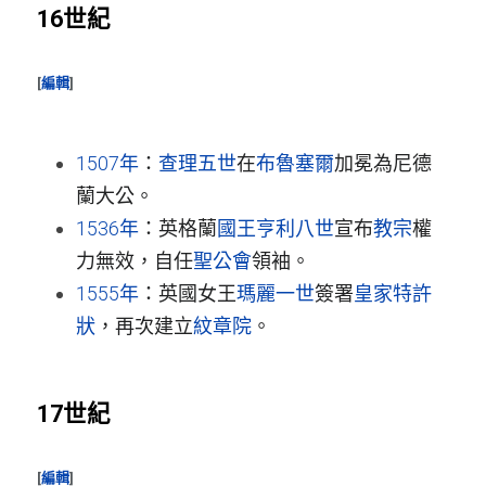
16世紀
[
編輯
]
1507年
：
查理五世
在
布魯塞爾
加冕為尼德
蘭大公。
1536年
：英格蘭
國王
亨利八世
宣布
教宗
權
力無效，自任
聖公會
領袖。
1555年
：英國女王
瑪麗一世
簽署
皇家特許
狀
，再次建立
紋章院
。
17世紀
[
編輯
]