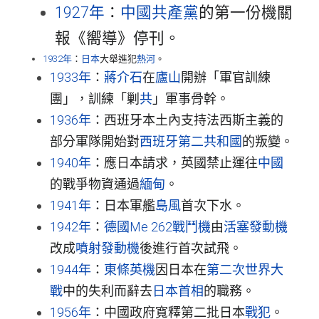
1927年
：
中國共產黨
的第一份機關
報《嚮導》停刊。
1932年
：
日本
大舉進犯
熱河
。
1933年
：
蔣介石
在
廬山
開辦「軍官訓練
團」，訓練「剿
共
」軍事骨幹。
1936年
：西班牙本土內支持法西斯主義的
部分軍隊開始對
西班牙第二共和國
的叛變。
1940年
：應日本請求，英國禁止運往
中國
的戰爭物資通過
緬甸
。
1941年
：日本軍艦
島風
首次下水。
1942年
：
德國
Me 262戰鬥機
由
活塞發動機
改成
噴射發動機
後進行首次試飛。
1944年
：
東條英機
因日本在
第二次世界大
戰
中的失利而辭去
日本首相
的職務。
1956年
：中國政府寬釋第二批日本
戰犯
。