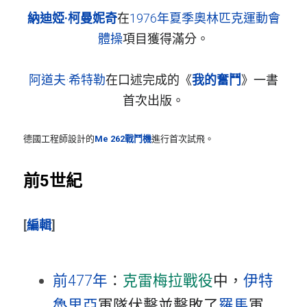
納迪婭·柯曼妮奇
在
1976年夏季奧林匹克運動會
體操
項目獲得滿分。
阿道夫·希特勒
在口述完成的《
我的奮鬥
》一書
首次出版。
德國工程師設計的
Me 262戰鬥機
進行首次試飛。
前5世紀
[
編輯
]
前477年
：
克雷梅拉戰役
中，
伊特
魯里亞
軍隊伏擊並擊敗了
羅馬
軍