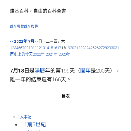
維基百科，自由的百科全書
跳至導覽
跳至搜尋
<<
2022年
7月
>>
日一二三四五六
1
2
3
4
5
6
7
8
9
10
11
12
13
14
15
16
17
18
19
20
21
22
23
24
25
26
27
28
29
30
31
歷史上的今天
2022年
2021年
2020年
7月18日
是
陽曆
年的第199天（
閏年
是200天），
離一年的結束還有166天。
目次
1
大事記
1.1
前5世紀