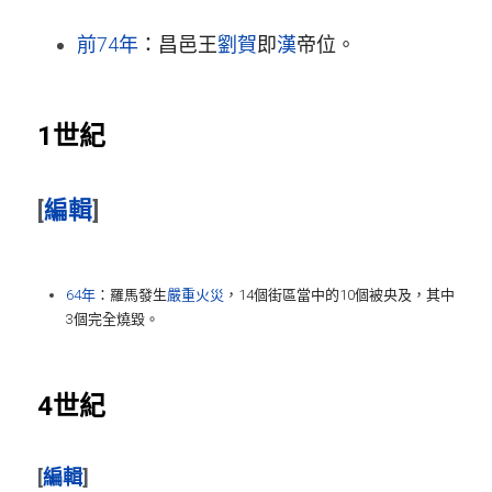
前74年
：昌邑王
劉賀
即
漢
帝位。
1世紀
[
編輯
]
64年
：羅馬發生
嚴重火災
，14個街區當中的10個被央及，其中
3個完全燒毀。
4世紀
[
編輯
]