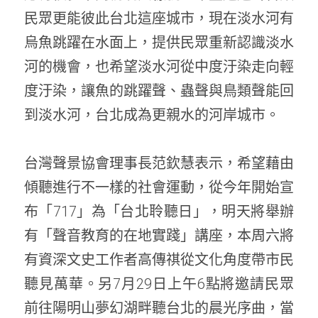
民眾更能彼此台北這座城市，現在淡水河有
烏魚跳躍在水面上，提供民眾重新認識淡水
河的機會，也希望淡水河從中度汙染走向輕
度汙染，讓魚的跳躍聲、蟲聲與鳥類聲能回
到淡水河，台北成為更親水的河岸城市。
台灣聲景協會理事長范欽慧表示，希望藉由
傾聽進行不一樣的社會運動，從今年開始宣
布「717」為「台北聆聽日」，明天將舉辦
有「聲音教育的在地實踐」講座，本周六將
有資深文史工作者高傳祺從文化角度帶市民
聽見萬華。另7月29日上午6點將邀請民眾
前往陽明山夢幻湖畔聽台北的晨光序曲，當