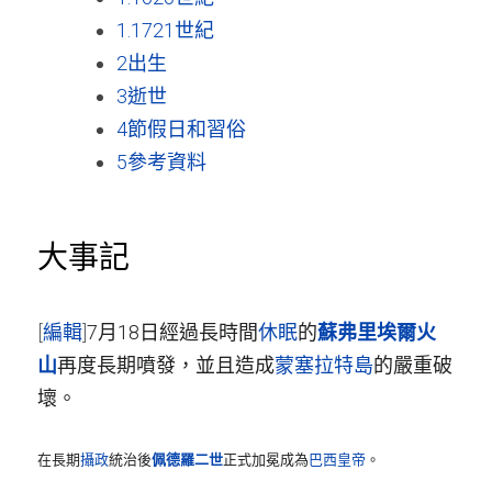
1.17
21世紀
2
出生
3
逝世
4
節假日和習俗
5
參考資料
大事記
[
編輯
]
7月18日經過長時間
休眠
的
蘇弗里埃爾火
山
再度長期噴發，並且造成
蒙塞拉特島
的嚴重破
壞。
在長期
攝政
統治後
佩德羅二世
正式加冕成為
巴西皇帝
。