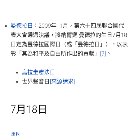
曼德拉日
：2009年11月，第六十四屆聯合國代
表大會通過決議，將納爾遜·曼德拉的生日7月18
日定為曼德拉國際日（或「曼德拉日」），以表
彰「其為和平及自由所作出的貢獻」
[7]
。
烏拉圭
憲法日
世界聲音日
[來源請求]
7月18日
[
編輯
]