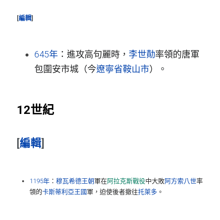
[
編輯
]
645年
：進攻高句麗時，
李世勣
率領的唐軍
包圍安市城（今
遼寧省
鞍山市
）。
12世紀
[
編輯
]
1195年
：
穆瓦希德王朝
軍在
阿拉克斯戰役
中大敗
阿方索八世
率
領的
卡斯蒂利亞王國
軍，迫使後者撤往
托萊多
。