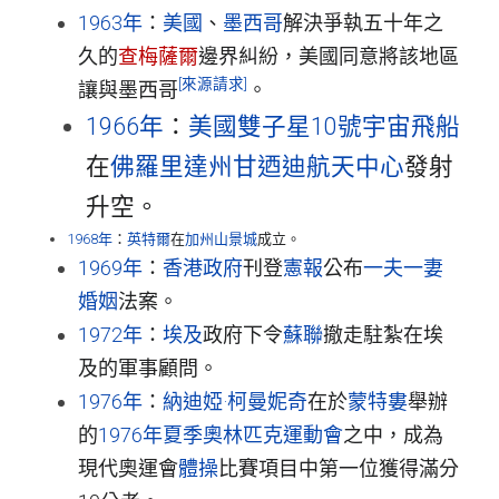
1963年
：
美國
、
墨西哥
解決爭執五十年之
久的
查梅薩爾
邊界糾紛，美國同意將該地區
[來源請求]
讓與墨西哥
。
1966年
：
美國
雙子星10號
宇宙飛船
在
佛羅里達州
甘迺迪航天中心
發射
升空。
1968年
：
英特爾
在
加州
山景城
成立。
1969年
：
香港政府
刊登
憲報
公布
一夫一妻
婚姻
法案。
1972年
：
埃及
政府下令
蘇聯
撤走駐紮在埃
及的軍事顧問。
1976年
：
納迪婭·柯曼妮奇
在於
蒙特婁
舉辦
的
1976年夏季奧林匹克運動會
之中，成為
現代奧運會
體操
比賽項目中第一位獲得滿分