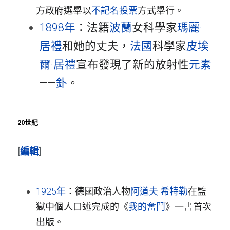
方政府選舉以
不記名投票
方式舉行。
1898年
：法籍
波蘭
女科學家
瑪麗·
居禮
和她的丈夫，
法國
科學家
皮埃
爾·居禮
宣布發現了新的放射性
元素
——
釙
。
20世紀
[
編輯
]
1925年
：德國政治人物
阿道夫·希特勒
在監
獄中個人口述完成的《
我的奮鬥
》一書首次
出版。