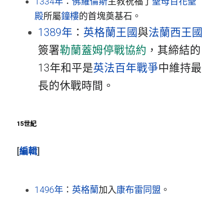
1334年
：
佛羅倫斯
主教祝福了
聖母百花聖
殿
所屬
鐘樓
的首塊奠基石。
1389年
：
英格蘭王國
與
法蘭西王國
簽署
勒蘭蓋姆停戰協約
，其締結的
13年和平是
英法百年戰爭
中維持最
長的休戰時間。
15世紀
[
編輯
]
1496年
：
英格蘭
加入
康布雷同盟
。