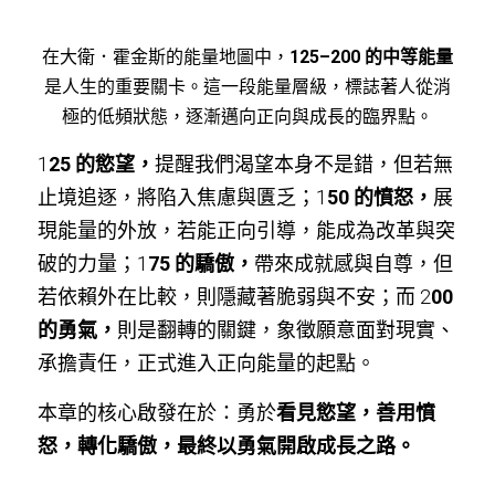
在大衛．霍金斯的能量地圖中，
125–200 的中等能量
是人生的重要關卡。這一段能量層級，標誌著人從消
極的低頻狀態，逐漸邁向正向與成長的臨界點。
1
25 的慾望，
提醒我們渴望本身不是錯，但若無
止境追逐，將陷入焦慮與匱乏；1
50 的憤怒，
展
現能量的外放，若能正向引導，能成為改革與突
破的力量；1
75 的驕傲，
帶來成就感與自尊，但
若依賴外在比較，則隱藏著脆弱與不安；而 2
00 
的勇氣，
則是翻轉的關鍵，象徵願意面對現實、
承擔責任，正式進入正向能量的起點。
本章的核心啟發在於：勇於
看見慾望，善用憤
怒，轉化驕傲，最終以勇氣開啟成長之路。