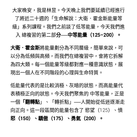
大家晚安，我是
林昱。今天晚上我們要延續已經進行
了將近二十週的「生命解說：大衛．霍金斯能量等
級」系列課程。我們之前談了低等能量，今天我們進
入 總複習的第二部
分──中等能量（125–200）。
大衛．霍金斯
將能量劃分為不同層級，簡單來說，可
以分為低頻與高頻，而我們在總複習中，會將它拆解
為四大類。每一個能量等級都對應一種意識狀態，展
現出一個人在不同階段的心理與生命特質。
低能量代表的是比較消極、灰暗的狀態，而高能量代
表積極正向的狀態。今天我們聚焦的 中等能量，正是
一個
「翻轉點
」、「轉折點」──人開始從低迷逐漸走
向正向。這一段區間的能量包含了 慾望（125）、憤
怒（150）、驕傲（175）、勇氣（200）。