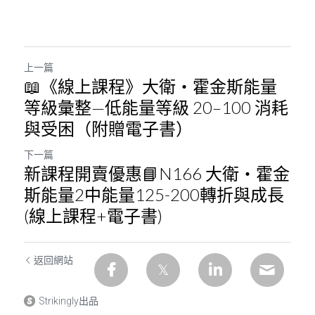
上一篇
📖《線上課程》大衛・霍金斯能量
等級彙整—低能量等級 20–100 消耗
與受困（附贈電子書）
下一篇
新課程開賣優惠📘N166 大衛・霍金
斯能量2中能量125-200轉折與成長
(線上課程+電子書)
返回網站
Strikingly出品