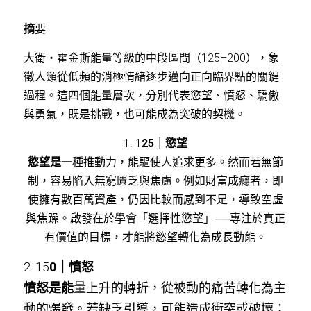
摘
要
大衛・
霍金斯能量等級的中段區間（125–200），象
徵人類從低頻的消極情緒逐步邁向正向臨界點的關鍵
過程。這四個能量層次，分別代表慾望、憤怒、驕傲
與勇氣，既是挑戰，也可能成為突破的契機。
1. 1
25｜慾望
慾望是
一
種推動力，能驅使人追求更多。然而若無節
制，容易陷入無窮匱乏與焦慮。例如財富成癮者，即
使擁有數百萬資產，仍因比較而感到不足，導致空虛
與焦躁。啟發在於學會「選擇性慾望」──專注於真正
有價值的目標，才能將慾望轉化為成長動能。
2. 15
0｜憤怒
憤怒是能
量
上升的轉折，從被動的痛苦轉化為主
動的爆發。若缺乏引導，可能造成衝突或破壞；