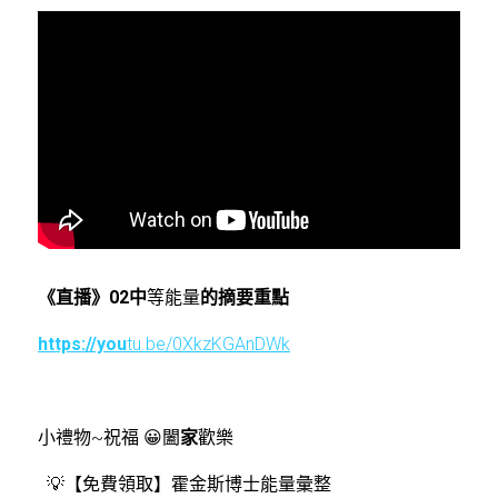
《直播》02中
等能量
的摘要重點
https://you
tu.be/0XkzKGAnDWk
小禮物~祝福 😀
闔
家
歡樂 
  💡【免費領取】霍金斯博士能量彙整