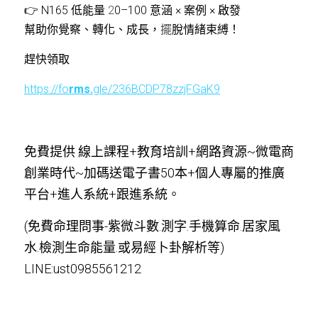
👉 N165 低能量 
2
0–100 意涵 × 案例 × 啟發
幫助你覺察、轉化、成長，
擺
脫情緒束縛！
趕快領取
https://fo
rms.
gle/236BCDP78zzjFGaK9
免費提供 線上課程+教育培
訓+網路資源~微電商
創業時代~加碼送電子書50本+個人專屬的推廣
平台+進人系統+跟進系統。
(免費命理問事-紫微斗數.測字.手機算命.居家風
水.檢測生命能量.或易經卜卦解析等) 
LINE:ust0985561212