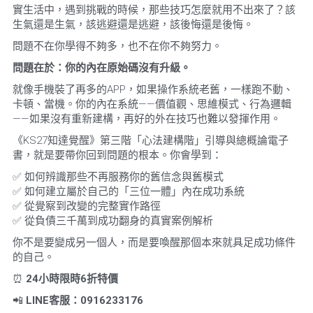
實生活中，遇到挑戰的時候，那些技巧怎麼就用不出來了？該
生氣還是生氣，該逃避還是逃避，該後悔還是後悔。
問題不在你學得不夠多，也不在你不夠努力。
問題在於：你的內在原始碼沒有升級。
就像手機裝了再多的APP，如果操作系統老舊，一樣跑不動、
卡頓、當機。你的內在系統——價值觀、思維模式、行為邏輯
——如果沒有重新建構，再好的外在技巧也難以發揮作用。
《KS27知達覺醒》第三階「心法建構階」引導與總概論電子
書，就是要帶你回到問題的根本。你會學到：
✅ 如何辨識那些不再服務你的舊信念與舊模式
✅ 如何建立屬於自己的「三位一體」內在成功系統
✅ 從覺察到改變的完整實作路徑
✅ 從負債三千萬到成功翻身的真實案例解析
你不是要變成另一個人，而是要喚醒那個本來就具足成功條件
的自己。
⏰ 
24
小時限時
6
折特價
📲 
LINE
客服：
0916233176