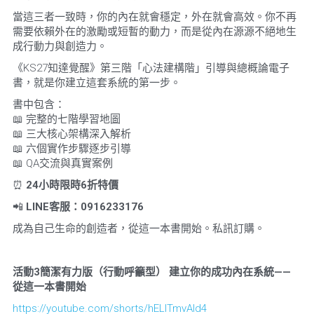
當這三者一致時，你的內在就會穩定，外在就會高效。你不再
需要依賴外在的激勵或短暫的動力，而是從內在源源不絕地生
成行動力與創造力。
《KS27知達覺醒》第三階「心法建構階」引導與總概論電子
書，就是你建立這套系統的第一步。
書中包含：
📖 完整的七階學習地圖
📖 三大核心架構深入解析
📖 六個實作步驟逐步引導
📖 QA交流與真實案例
⏰ 
24
小時限時
6
折特價
📲 
LINE
客服：
0916233176
成為自己生命的創造者，從這一本書開始。私訊訂購。
活動
3
簡潔有力版（行動呼籲型）
建立你的成功內在系統
——
從這一本書開始
https://youtube.com/shorts/hELITmvAld4