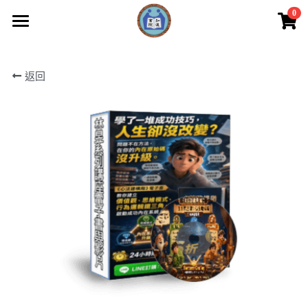
0
×
商品分類
知達首頁
返回
商品
創辦山長
所有商品分類
電子書+短影音
註冊會員
線上課程+電子書
最新消息
聯絡我們
覺醒課程
歡迎來電