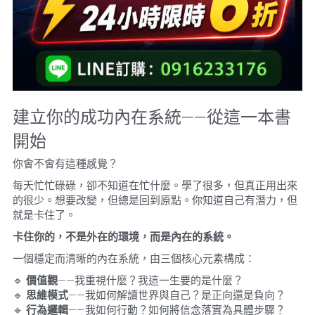
建立你的成功內在系統——從這一本書
開始
你會不會有這種感覺？
每天忙忙碌碌，卻不知道在忙什麼。學了很多，但真正用出來
的很少。想要改變，但總是回到原點。你知道自己有潛力，但
就是卡住了。
卡住你的，不是外在的環境，而是內在的系統。
一個穩定而清晰的內在系統，由三個核心元素構成：
🔹 
價值觀
——我重視什麼？我這一生要的是什麼？
🔹 
思維模式
——我如何解讀世界與自己？是正向還是負向？
🔹 
行為邏輯
——我如何行動？如何將信念落實為具體步驟？