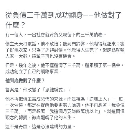
從負債三千萬到成功翻身——他做對了
什麼？
有一個人，一出社會就背負父親留下的三千萬債務。
債主天天打電話，他不敢接；聽到門鈴響，他嚇得躲起來；搬
了好幾次家，只為了逃避討債。他覺得人生完了，起跑點就輸
人家一大截，這輩子再也沒有機會。
但是，幾年之後，他不僅還清了三千萬，還累積了第一桶金，
成功創立了自己的網路事業。
他到底做對了什麼？
答案是：他改變了「思維模式」。
他不再把債主當成恐怖的來源，而是視為「逆增上人」——每
一次催債，都是在提醒他要更努力賺錢。他不再想著「我負債
三千萬」，而是想著「我這個月要賺四萬塊以上」。就這兩個
觀念的轉變，徹底翻轉了他的人生。
這不是奇蹟，這是心法建構的力量。