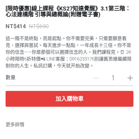
[限時優惠]線上課程《KS27知達覺醒》3.1第三階：
POWERED BY
心法建構階 引導與總概論(附贈電子書)
NT$414
NT$690
這一階不是終點，而是起點。你不需要完美，只需要願意看
見、選擇與嘗試。每天進步一點點，一年成長十三倍。你不是
你的信念——你是那個可以選擇信念的人。我們課程見。⏰ 24
小時限時6折特價📲 LINE客服：0916233176別讓舊思維繼續限
制你的人生。私訊訂購，今天就开始改變。
數量
加入購物車
更多詳情