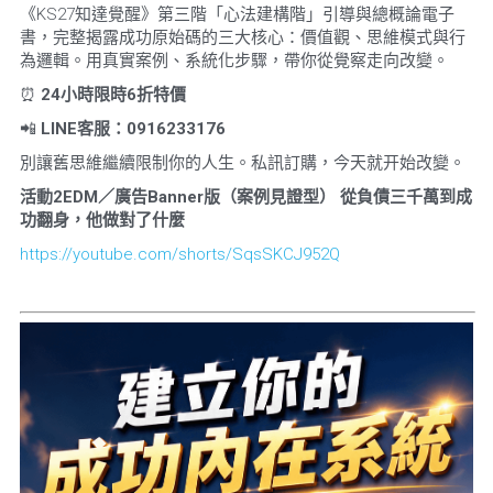
《KS27知達覺醒》第三階「心法建構階」引導與總概論電子
書，完整揭露成功原始碼的三大核心：價值觀、思維模式與行
為邏輯。用真實案例、系統化步驟，帶你從覺察走向改變。
⏰ 
24
小時限時
6
折特價
📲 
LINE
客服：
0916233176
別讓舊思維繼續限制你的人生。私訊訂購，今天就开始改變。
活動
2EDM
／廣告
Banner
版（案例見證型）
從負債三千萬到成
功翻身，他做對了什麼
https://youtube.com/shorts/SqsSKCJ952Q