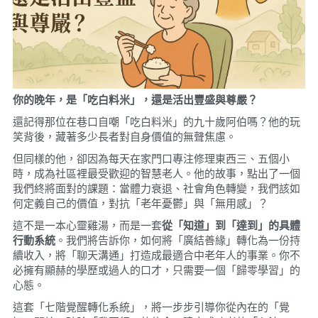
你的晚年，是「吃白料米」，還是活出豐盛與尊嚴？
還記得那位在巷口自嘲「吃白料米」的九十歲阿伯嗎？他的玩
笑背後，藏著多少長者對自身價值的無聲焦慮。
但同樣的他，卻因為每天在家門口專注修理東西三、五個小
時，成為社區裡最受歡迎的智慧老人。他的故事，點出了一個
我們終將面對的課題：當體力衰退、社會角色轉變，我們該如
何定義自己的價值，對抗「老年憂鬱」與「無用感」？
這不是一本心靈雞湯，而是一套
從「知道」到「達到」的具體
行動系統
。我們將告訴你，如何將「廣結善緣」轉化為一份持
續收入，將「聊天溝通」打造成最適合中老年人的事業。你不
必擁有顯赫的學歷或過人的口才，只需要一個「歸零學習」的
心態。
這套「七階覺醒轉化系統」，將一步步引導你從內在的「覺