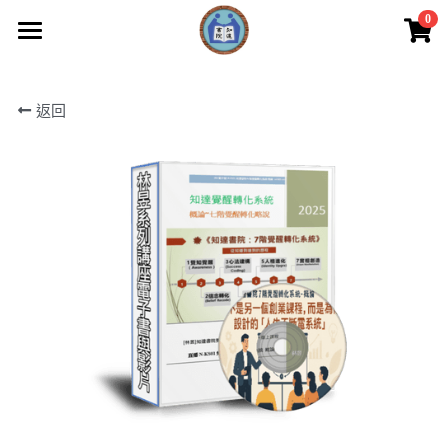
0
×
商品分類
知達首頁
返回
商品
創辦山長
所有商品分類
電子書+短影音
註冊會員
線上課程+電子書
最新消息
聯絡我們
覺醒課程
歡迎來電