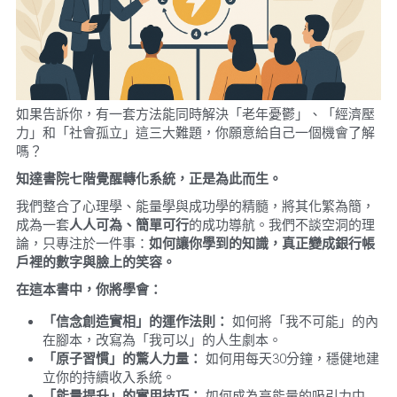
如果告訴你，有一套方法能同時解決「老年憂鬱」、「經濟壓
力」和「社會孤立」這三大難題，你願意給自己一個機會了解
嗎？
知達書院七階覺醒轉化系統，正是為此而生。
我們整合了心理學、能量學與成功學的精髓，將其化繁為簡，
成為一套
人人可為、簡單可行
的成功導航。我們不談空洞的理
論，只專注於一件事：
如何讓你學到的知識，真正變成銀行帳
戶裡的數字與臉上的笑容。
在這本書中，你將學會：
「信念創造實相」的運作法則：
 如何將「我不可能」的內
在腳本，改寫為「我可以」的人生劇本。
「原子習慣」的驚人力量：
 如何用每天30分鐘，穩健地建
立你的持續收入系統。
「能量提升」的實用技巧：
 如何成為高能量的吸引力中