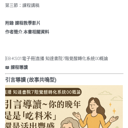
第三節：課程講稿
附錄
課程教學影片
作者簡介.本書相關資料 
[EB-KS01電子冊]直播 知達書院7階覺醒轉化系統00概論
📖
課程導讀
引言導讀
 (
故事共鳴型
)