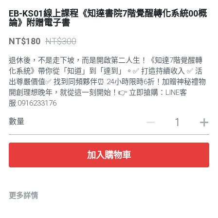
EB-KS01線上課程《知達書院7階覺醒轉化系統00概
POWERED BY
論》附贈電子書
NT$180
NT$300
退休後，不是走下坡，而是開啟第二人生！《知達7階覺醒轉
化系統》帶你從「知道」到「達到」。✅ 打造持續收入 ✅ 活
出尊嚴價值✅ 找到同頻夥伴⏰ 24小時限時6折！加贈神秘禮物
開創理想晚年，就從這一刻開始！👉 立即搶購：LINE客
服:0916233176
數量
加入購物車
更多詳情