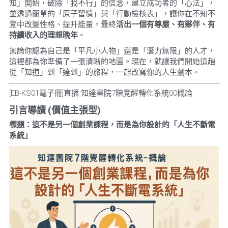
知」開始，破除「我不行」的信念，建立成功者的「心法」，
並透過簡單的「原子習慣」與「行動檢核表」，讓你在不知不
覺中改變性格、提升能量，最終
活出一個有尊嚴、有夥伴、有
持續收入的理想晚年
。
無論你認為自己是「平凡小人物」還是「潛力無限」的人才，
這裡都為你準備了一張清晰的地圖。現在，就讓我們開始這趟
從「知道」到「達到」的旅程，一起改寫你的人生劇本。
[EB-KS01電子冊]直播 知達書院7階覺醒轉化系統00概論
引言導讀
 (
價值主張型
)
標題：這不是另一個創業課程，而是為你設計的「人生不斷電
系統」