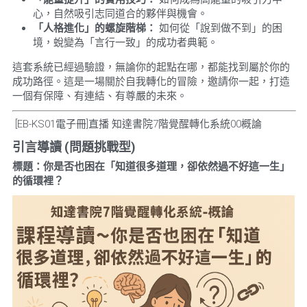
心，自然吸引志同道合的夥伴與機會。
「人格進化」的螺旋階梯：
 如何從「說到做不到」的困
境，蛻變為「言行一致」的成功者典範。
這套系統已經過驗證，無論你的起點在哪，都能找到屬於你的
成功路徑。這是一場關於自我轉化的冒險，邀請你一起，打造
一個有保障、有連結、有尊嚴的未來。
 [EB-KS01電子冊]直播 知達書院7階覺醒轉化系統00概論
引言導讀
 (
問題挑戰型
)
標題：你是否也困在「知道很多道理，卻依然過不好這一生」
的循環裡？