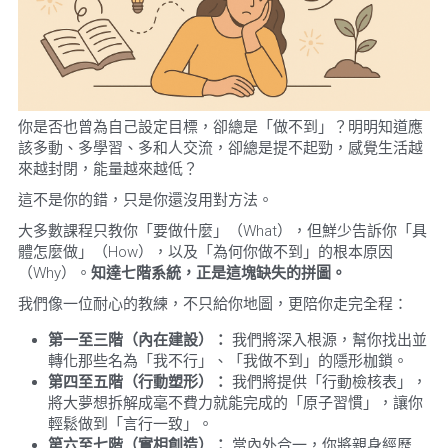
你是否也曾為自己設定目標，卻總是「做不到」？明明知道應
該多動、多學習、多和人交流，卻總是提不起勁，感覺生活越
來越封閉，能量越來越低？
這不是你的錯，只是你還沒用對方法。
大多數課程只教你「要做什麼」（What），但鮮少告訴你「具
體怎麼做」（How），以及「為何你做不到」的根本原因
（Why）。
知達七階系統，正是這塊缺失的拼圖。
我們像一位耐心的教練，不只給你地圖，更陪你走完全程：
第一至三階（內在建設）：
 我們將深入根源，幫你找出並
轉化那些名為「我不行」、「我做不到」的隱形枷鎖。
第四至五階（行動塑形）：
 我們將提供「行動檢核表」，
將大夢想拆解成毫不費力就能完成的「原子習慣」，讓你
輕鬆做到「言行一致」。
第六至七階（實相創造）：
 當內外合一，你將親身經歷