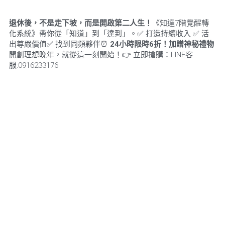
退休後，不是走下坡，而是開啟第二人生！
《知達7階覺醒轉
化系統》帶你從「知道」到「達到」。✅ 打造持續收入 ✅ 活
出尊嚴價值✅ 找到同頻夥伴⏰ 
24
小時限時
6
折！加贈神秘禮物
開創理想晚年，就從這一刻開始！👉 立即搶購：LINE客
服:0916233176