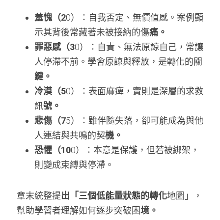
羞愧（2
0）：自我否定、無價值感。案例顯
示其背後常藏著未被接納的傷
痛。
罪惡感（3
0）：自責、無法原諒自己，常讓
人停滯不前。學會原諒與釋放，是轉化的關
鍵。
冷漠（5
0）：表面麻痺，實則是深層的求救
訊
號。
悲傷（7
5）：雖伴隨失落，卻可能成為與他
人連結與共鳴的契
機。
恐懼（10
0）：本意是保護，但若被綁架，
則變成束縛與停滯。
章末統整提
出「三個低能量狀態的轉化
地圖」，
幫助學習者理解如何逐步突破困
境。