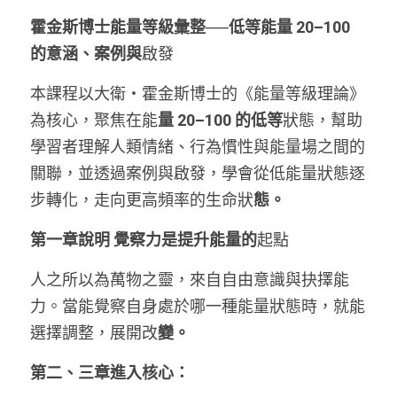
霍金斯博士能量等級彙整──低等能量 20–100 
的意涵、案例與
啟發
本課程以大衛・霍金斯博士的《能量等級理論》
為核心，聚焦在能
量 20–100 的低等
狀態，幫助
學習者理解人類情緒、行為慣性與能量場之間的
關聯，並透過案例與啟發，學會從低能量狀態逐
步轉化，走向更高頻率的生命狀
態。
第一章說明 覺察力是提升能量的
起點
人之所以為萬物之靈，來自自由意識與抉擇能
力。當能覺察自身處於哪一種能量狀態時，就能
選擇調整，展開改
變。
第二、三章進入核心：