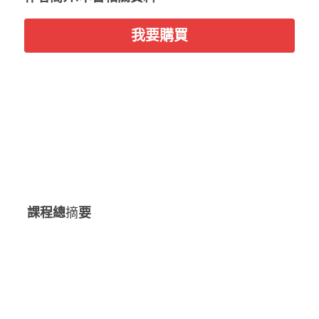
我要購買
 課程總
摘
要