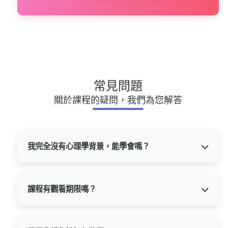
常見問題
關於課程的疑問，我們為您解答
我完全沒有心理學背景，能學會嗎？
完全可以！課程設計從零開始，用生活化語
言與案例，避免艱澀術語。林昱老師擅長將
複雜概念轉化為簡單易懂的比喻，如「APP
課程有觀看期限嗎？
升級」、「演員導演論」，確保沒有任何背
景的學員都能輕鬆理解並應用。
購買後享有永久觀看權，可隨時隨地複習，
完全跟上您的成長節奏。您可以在任何時