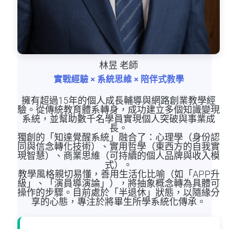
林昱 老師
實戰經驗 × 系統思維 × 陪伴式教學
擁有超過15年的個人成長輔導與網路創業教學經
驗。從傳統教育體系轉身，成功建立多個知識變現
系統，並幫助數千名學員實現個人突破與事業成
長。
獨創的「知達覺醒系統」融合了：心理學（身份認
同與信念轉化技術）、實用哲學（東西方的自我實
現智慧）、商業思維（可持續的個人品牌與收入模
式）。
教學風格親切易懂，善用生活化比喻（如「APP升
級」、「演員導演論」），將抽象概念轉為具體可
操作的步驟。目前處於「半退休」狀態，以隨緣分
享的心態，專注於將畢生所學系統化傳承。