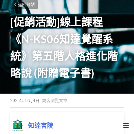
返回網站
[促銷活動]線上課程
《
N-KS06
知達覺醒系
統》第五階人格進化階
略說
 (
附贈電子書
)
2025年12月4日
·
訪客瀏覽文章
知達書院