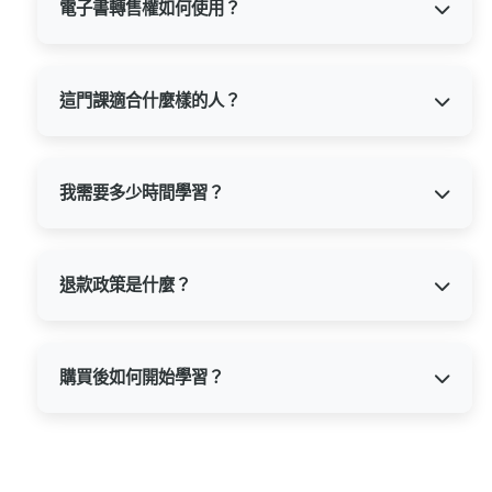
間、任何設備上登入學習，且未來課程更新
電子書轉售權如何使用？
內容也會自動提供給已購買的學員。
購買後您會獲得完整的130頁電子書檔案與正
式轉售授權，可自行定價銷售，100%利潤歸
您所有。這是我們對學員的特殊支持，讓您
這門課適合什麼樣的人？
不僅能自我成長，還能創造額外收入。
適合所有感覺「卡住」、渴望突破、想要活
出更真實、自由人生的您。無論年齡、職
業，只要您願意行動，都能從中獲益。特別
我需要多少時間學習？
適合：想要突破現狀者、尋求事業與生活平
衡者、準備自我升級者、以及不只想學知識
課程總時長約6-8小時，建議每週投入2-3小
更想要真實改變的人。
時，一個月內可完成核心學習。但更重要的
是日常實踐，每天只需5-10分鐘填寫「人格
退款政策是什麼？
進化日記」，就能持續推進轉化過程。
由於本課程為線上課程與電子書，一旦開通
帳號或下載或寄出後，內容即歸購買者所
有，因此恕不提供退款服務。建議您在購買
購買後如何開始學習？
前詳細了解課程大綱與內容，確認符合您的
需求後再進行購買。我們提供完整的課程介
完成購買後，系統會立即發送課程開通通知
紹與大綱，確保您做出明智的選擇。
至您的註冊信箱。您會收到：1. 課程平台登
入資訊 2. 電子書下載連結 3. 檢核表檔案 4. 神
秘贈品（限時優惠期間）。您可以立即開始