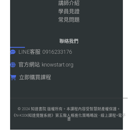
講師介紹
學員見證
常見問題
聯絡我們
LINE客服: 0916233176
官方網站: knowstart.org
立即購買課程
© 2024 知達書院 版權所有。本課程內容受智慧財產權保護。
《N-KS06知達覺醒系統》第五階人格進化策略略說 - 線上課程+電子
書