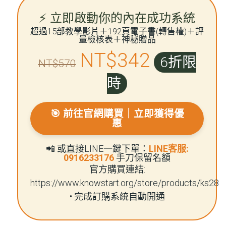
⚡ 立即啟動你的內在成功系統
超過15部教學影片＋192頁電子書(轉售權)＋評
量檢核表＋神秘贈品
NT$342
6折限
NT$570
時
🎯 前往官網購買｜立即獲得優
惠
📲 或直接LINE一鍵下單：
LINE客服:
0916233176
手刀保留名額
官方購買連結:
https://www.knowstart.org/store/products/ks28
• 完成訂購系統自動開通