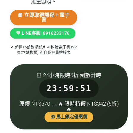
能量源頭。
📘 立即取得課程＋電子
書
💚 LINE客服: 0916233176
✔ 超過15部教學影片 ✔ 附贈電子書192
頁(含轉售權) ✔ 自我評量檢核表
⏰ 24小時限時6折 倒數計時
23:59:50
原價 NT$570 → 🔥 限時特價
NT$342
(6折)
🔥
🎁 馬上鎖定優惠價