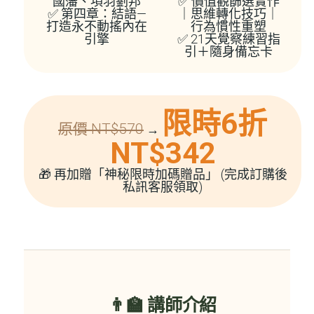
國藩、項羽劉邦
✅ 價值觀篩選實作
✅ 第四章：結語—
｜思維轉化技巧｜
打造永不動搖內在
行為慣性重塑
引擎
✅ 21天覺察練習指
引＋隨身備忘卡
限時6折
原價 NT$570
→
NT$342
🎁 再加贈「神秘限時加碼贈品」 (完成訂購後
私訊客服領取)
👨‍🏫 講師介紹