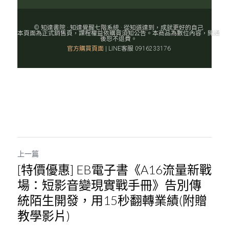
© 知達書院 · 知達覺醒七階系統 · 從知道達到，成就更好的自己
本頁面為正式銷售頁，課程權益依購買須知公告。本商品為數位內容，開通
後恕不退費。
官方購買頁面
| LINE客服 0916233176
上一篇
[特價優惠] EB電子書《A16流量新戰
場：短影音變現實戰手冊》告別傳
統陌生開發，用15秒翻轉業績(附贈
教學影片)