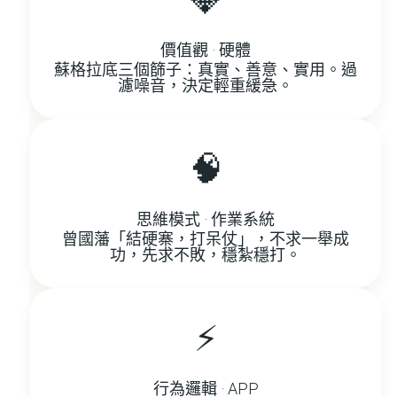
💎
價值觀 · 硬體
蘇格拉底三個篩子：真實、善意、實用。過
濾噪音，決定輕重緩急。
🧠
思維模式 · 作業系統
曾國藩「結硬寨，打呆仗」，不求一舉成
功，先求不敗，穩紮穩打。
⚡
行為邏輯 · APP