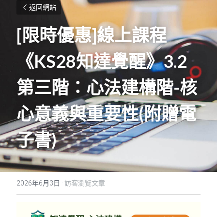
返回網站
[限時優惠]線上課程
《KS28知達覺醒》3.2
第三階：心法建構階-核
心意義與重要性(附贈電
子書)
2026年6月3日
·
訪客瀏覽文章