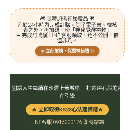
🎁 限時加碼神秘贈品 🎁
凡於24小時內完成訂購，除了電子書、檢核
表之外，再加碼一份「
神秘覺醒禮物
」
➠ 完成訂購後 LINE 客服領取，絕不公開，價
值非凡。
✨ 立刻搶購，保留神秘禮 ✨
別讓人生繼續在沙灘上蓋城堡 — 打造磐石般的內
在引擎
🔥 立即取得KS28心法建構階🔥
LINE客服 0916233176 即時諮詢