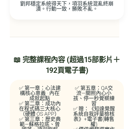
劉邦穩定系統得天下，項羽系統混亂終崩
潰。行動一致，勝敗不亂。
📖 完整課程內容 (超過15部影片＋
192頁電子書)
✅ 第一章：心法建
✅ 第五章：QA交
構核心意義 · 內在
流—關照內心小
成就起點
孩、停一秒覺察練
✅ 第二章：成功內
習
在程式碼三大核心
✅ 贈：《知達覺醒
（硬體·OS·APP）
系統自我評量檢核
✅ 第三章：歷史典
表》+電子書(轉售
範—蘇格拉底、曾
權)