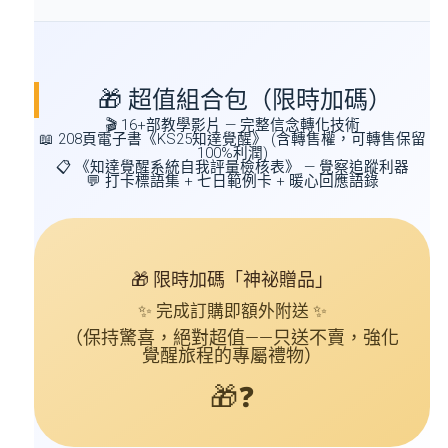
🎁 超值組合包（限時加碼）
🎬
16+部教學影片
— 完整信念轉化技術
📖
208頁電子書《KS25知達覺醒》
(含轉售權，可轉售保留
100%利潤)
📋
《知達覺醒系統自我評量檢核表》
— 覺察追蹤利器
💬 打卡標語集 + 七日範例卡 + 暖心回應語錄
🎁 限時加碼「神祕贈品」
✨ 完成訂購即額外附送 ✨
（保持驚喜，絕對超值——只送不賣，強化
覺醒旅程的專屬禮物）
🎁❓