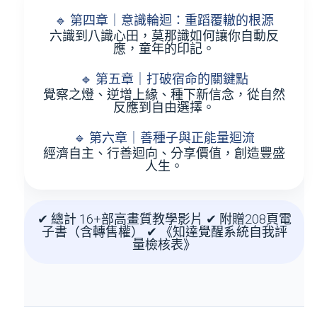
🔹 第四章｜意識輪迴：重蹈覆轍的根源
六識到八識心田，莫那識如何讓你自動反
應，童年的印記。
🔹 第五章｜打破宿命的關鍵點
覺察之燈、逆增上緣、種下新信念，從自然
反應到自由選擇。
🔹 第六章｜善種子與正能量迴流
經濟自主、行善迴向、分享價值，創造豐盛
人生。
✔ 總計
16+部高畫質教學影片
✔ 附贈208頁電
子書（含轉售權） ✔ 《知達覺醒系統自我評
量檢核表》