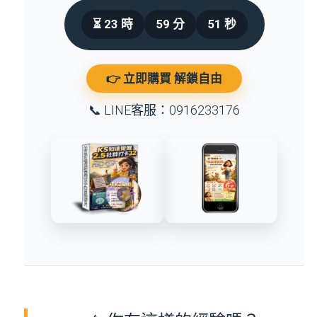
⏳
23
時
59
分
50
秒
👉 立即購買 解鎖自由
📞 LINE客服：0916233176