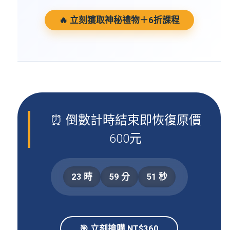
🔥 立刻獲取神秘禮物＋6折課程
⏰ 倒數計時結束即恢復原價
600元
23
時
59
分
50
秒
🎯 立刻搶購 NT$360