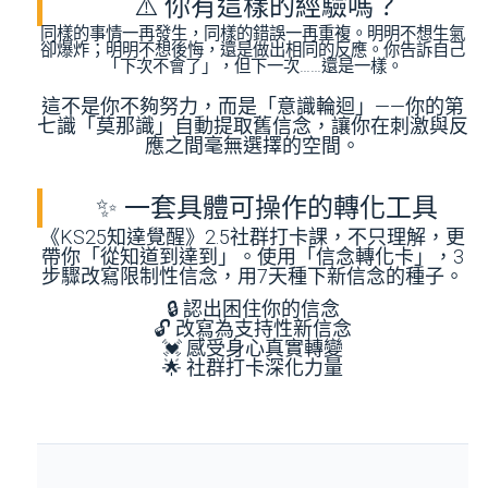
⚠️ 你有這樣的經驗嗎？
同樣的事情一再發生，同樣的錯誤一再重複。明明不想生氣
卻爆炸；明明不想後悔，還是做出相同的反應。你告訴自己
「下次不會了」，但下一次……還是一樣。
這不是你不夠努力，而是「意識輪迴」——你的第
七識「莫那識」自動提取舊信念，讓你在刺激與反
應之間毫無選擇的空間。
✨ 一套具體可操作的轉化工具
《KS25知達覺醒》2.5社群打卡課，不只理解，更
帶你「從知道到達到」。使用「信念轉化卡」，3
步驟改寫限制性信念，用7天種下新信念的種子。
🔒 認出困住你的信念
🔓 改寫為支持性新信念
💓 感受身心真實轉變
🌟 社群打卡深化力量