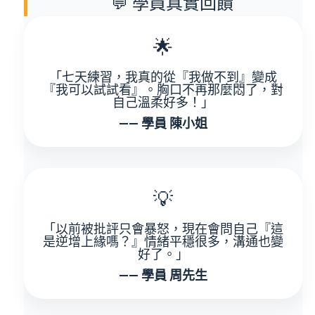
💬 學員真實回饋
🌟
「七天練習，我真的從『我做不到』變成
『我可以試試看』。胸口不再那麼悶了，對
自己溫柔好多！」
—— 學員 陳小姐
💡
「以前被批評只會暴怒，現在會問自己『這
是逆增上緣嗎？』情緒平穩很多，溝通也變
好了。」
—— 學員 周先生