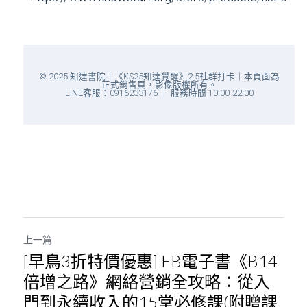
© 2025 知達書院｜《KS25知達覺醒》2.5社群打卡｜本頁面為
正式銷售頁，影像版權所有。
LINE客服：0916233176 ｜ 服務時間 10:00-22:00
上一篇
[早鳥3折特價優惠] EB電子書《B14
倍增之路》網絡營銷全攻略：從入
門到永續收入的15堂必修課(附贈課