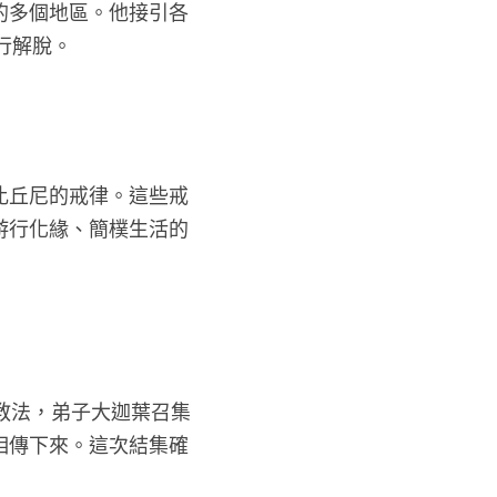
的多個地區。他接引各
行解脫。
比丘尼的戒律。這些戒
游行化緣、簡樸生活的
教法，弟子大迦葉召集
相傳下來。這次結集確