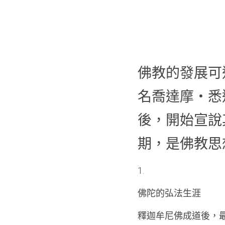
佛教的發展可
名喬達摩・悉達多
後，開始宣說
期，是佛教思
1. 
佛陀的弘法生涯
釋迦牟尼佛成道後，