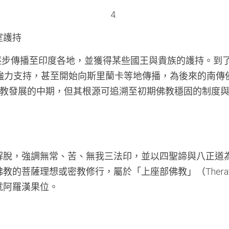
4. 
室護持
逐步傳播至印度各地，並獲得某些國王與貴族的護持。到了
強力支持，甚至開始向斯里蘭卡等地傳播，為後來的南傳
教發展的中期，但其根源可追溯至初期佛教穩固的制度
解脫，強調無常、苦、無我三法印，並以四聖諦與八正道
教的菩薩理想或密教修行，屬於「上座部佛教」（Therav
就阿羅漢果位。