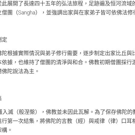
從此展開了長達四十五年的弘法旅程，足跡遍及恒河流域
僧團（Sangha），並強調出家與在家弟子皆可依佛法修
制定
佛陀根據實際情況與弟子修行需要，逐步制定出家比丘與
本依據，也維持了僧團的清淨與和合。佛教初期僧團採行
聽佛陀說法為主。
集
那羅入滅（般涅槃），佛教並未因此瓦解。為了保存佛陀的
進行第一次結集，將佛陀的言教（經）與戒律（律）口耳
架構。