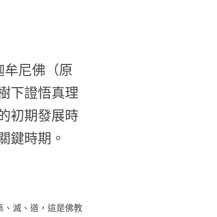
迦牟尼佛（原
菩提樹下證悟真理
的初期發展時
關鍵時期。
集、滅、道，這是佛教