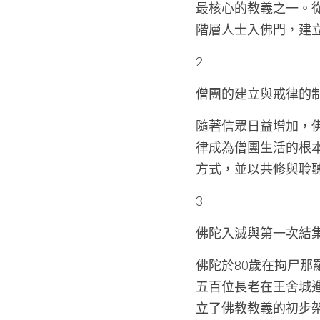
最核心的教義之一。
階層人士入佛門，建立
2. 
僧團的建立與戒律的
隨著信眾日益增加，
律成為僧團生活的根
方式，並以共修與聆
3. 
佛陀入滅與第一次結
佛陀於80歲在拘尸
五百位長老在王舍城
立了佛教教義的初步