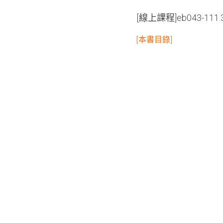
[線上課程]eb043-1
[本書目錄]