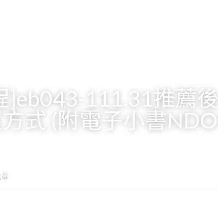
]eb043-111.31推
方式 (附電子小書NDO1
文章