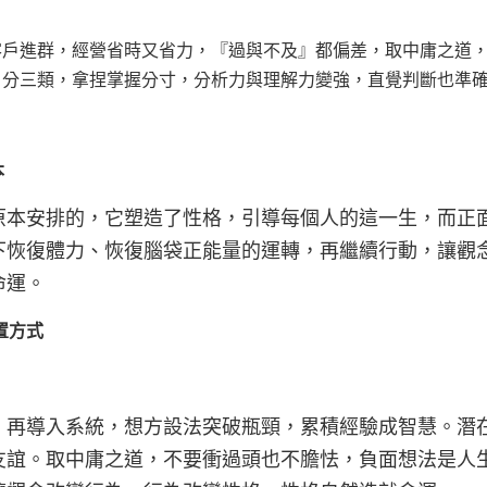
客戶進群，經營省時又省力，『過與不及』都偏差，取中庸之道
戶分三類，拿捏掌握分寸，分析力與理解力變強，直覺判斷也準
本
原本安排的，它塑造了性格，引導每個人的這一生，而正
下恢復體力、恢復腦袋正能量的運轉，再繼續行動，讓觀
命運。
置方式
，再導入系統，想方設法突破瓶頸，累積經驗成智慧。潛
友誼。取中庸之道，不要衝過頭也不膽怯，負面想法是人