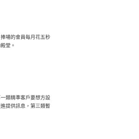
，捧場的會員每月花五秒
功殿堂。
第一類精準客戶要想方設
跟進提供訊息，第三類暫