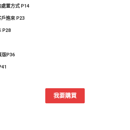
處置方式 P14
戶進來 P23
P28
版P36
41
我要購買