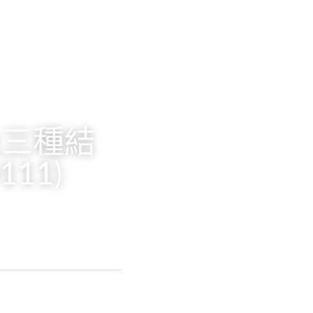
薦後三種結
11)