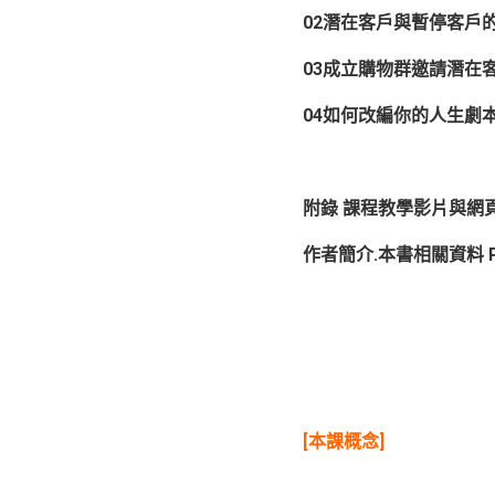
02潛在客戶與暫停客戶的
03成立購物群邀請潛在客
04如何改編你的人生劇本 
附錄
課程教學影片與網頁
作者簡介.本書相關資料 P
[本課概念]