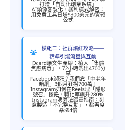
打造「自動化創業系統」
AI頭像客製化，暴利模式解密：
用免費工具日賺$300美元的實戰
公式
模組二：社群爆紅攻略——
精準引爆流量與互動
Dcard爆文生產線：植入「集體
焦慮病毒」，72小時洗出4700分
享
Facebook瀕死？我們靠「中老年
暗網」3個月狂撈700萬！
Instagram如何在Reels埋「隱形
號召」按鈕，轉化率飆升280%
Instagram演算法餵養指南：刻
意製造「不完整互動」，黏著度
暴漲4倍