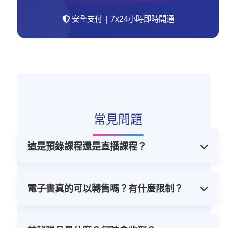
安全支付 | 7x24小時即時開通
常見問題
這是預錄課程還是直播課程？
全部為預錄高畫質影片，購買後可隨時隨地
無限觀看，沒有時間限制。
電子書真的可以轉售嗎？有什麼限制？
是的，本產品附帶轉售權限，您可以將電子
書轉售給他人並保留全部收入。唯一的限制