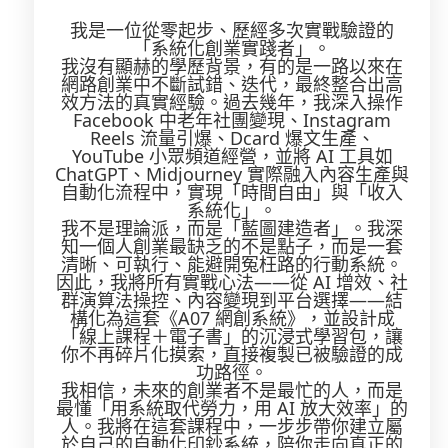
我是一位從零起步、歷經多次實戰驗證的
「系統化創業實踐者」。
我沒有顯赫的學歷背景，有的是一路以來在
網路創業中不斷試錯、迭代，最終整合出高
效方法的真實經驗。過去幾年，我深入操作
Facebook 中老年社團變現、Instagram
Reels 流量引爆、Dcard 爆文生產、
YouTube 小眾頻道經營，並將 AI 工具如
ChatGPT、Midjourney 實際融入內容生產與
自動化流程中，實現「時間自由」與「收入
系統化」。
我不是理論派，而是「藍圖建造者」。我深
知一個人創業最缺乏的不是點子，而是一套
清晰、可執行、能避開冤枉路的行動系統。
因此，我將所有實戰心法——從 AI 增效、社
群演算法操控、內容變現到平台選擇——結
構化為這套《A07 網創系統》，並設計成
「線上課程＋電子書」的沉浸式學習包，讓
你不再碎片化摸索，直接複製已被驗證的成
功路徑。
我相信，未來的創業者不是最忙的人，而是
最懂「用系統取代勞力，用 AI 放大效率」的
人。我將在這套課程中，一步步帶你建立屬
於自己的自動化印鈔系統，陪你走向真正的