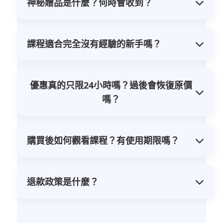
神秘贈品是什麼？何時會收到？
是不得將內容拆解重組後聲稱為自己的原創
為保持驚喜與實用性，神秘贈品將於訂購完
作品。
成後寄發至您的電子信箱。這是一份能直接
課程適合完全沒有經驗的新手嗎？
輔助您執行課程策略的額外資源，確保每位
完全適合！本課程從最基礎的AI工具教學開
學員都能獲得實際幫助。
始，一步步帶您建立自動化系統。無論是網
優惠真的只限24小時嗎？過後會恢復原價
路創業新手還是有經驗的創作者，都能從中
嗎？
獲得系統化的策略與執行方法。
是的，此為限時24小時推廣價，時間過後將
調回原價330元。請把握機會立即購買。
購買後如何觀看課程？有使用期限嗎？
完成購買後，您將收到課程觀看連結與電子
書下載連結。課程影片可無限次觀看，沒有
退款政策是什麼？
使用期限。
由於本課程為線上課程與電子書，一旦開通
帳號或下載或寄出後，內容即歸購買者所