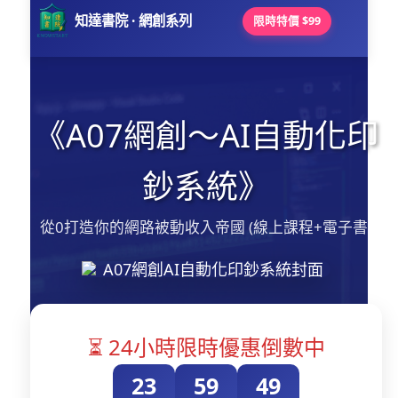
知達書院 · 網創系列
限時特價 $99
《A07網創～AI自動化印
鈔系統》
從0打造你的網路被動收入帝國 (線上課程+電子書)
⏳ 24小時限時優惠倒數中
23
59
49