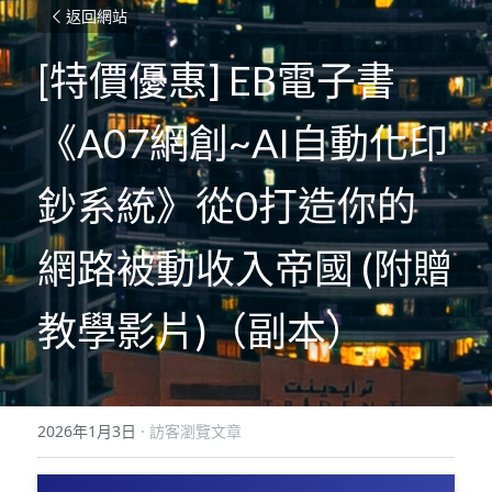
返回網站
[特價優惠] EB電子書
《A07網創~AI自動化印
鈔系統》從0打造你的
網路被動收入帝國 (附贈
教學影片)（副本）
2026年1月3日
·
訪客瀏覽文章