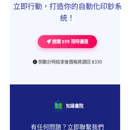
立即行動，打造你的自動化印鈔系
有，因此恕不提供退款服務。建議您在購買
前詳細了解課程大綱與內容，確認符合您的
統！
需求後再進行購買。
搶購 $99 限時優惠
倒數計時結束後價格將調回 $330
知達書院
有任何問題？立即聯繫我們