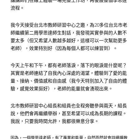
讓講師們在線上體驗一場完整工作坊，再後設整個學思達
流程。
我今天接受台北市教師研習中心之邀，為20多位台北市老
師繼續第二周學思達師生對話，我發現其實參與的人數不
要太多（但又希望人數越多越好，這樣可以一次幫助更多
老師），效果特別好（因為每個人都可以練習到）。
今天上午和下午，都有老師落淚，落下的眼淚是什麼呢？
其實是老師連結了自我內心深處的渴望，體驗到了愛的能
量、接納、價值感和自由感（我今天特別加入了自由的體
驗，感覺效果挺好），老師的能量就會湧現出來。
北市教師研習中心組長和組員也全程旁聽參與兩天，組長
說，他們會再繼續舉辦，甚至希望可以成為長期的課程。
我說，只要我時間允許，我都很樂意分享。
因為，一個學思達老師，有了專業和能量，自然而然就會持續擴散