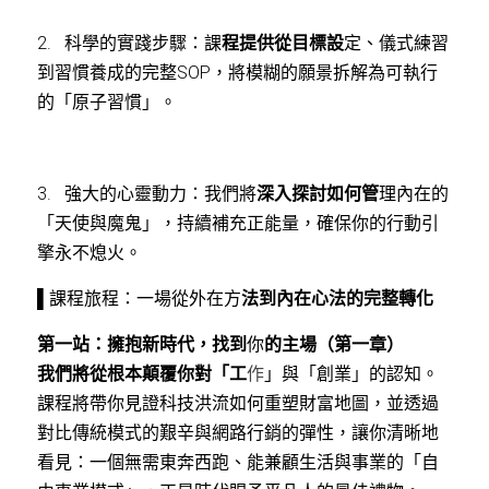
2.   科學的實踐步驟：課
程提供從目標設
定、儀式練習
到習慣養成的完整SOP，將模糊的願景拆解為可執行
的「原子習慣」。
3.   強大的心靈動力：我們將
深入探討如何管
理內在的
「天使與魔鬼」，持續補充正能量，確保你的行動引
擎永不熄火。
▌課程旅程：一場從外在方
法到內在心法的完整轉化
第一站：擁抱新時代，找到
你
的主場（第一章）
我們將從根本顛覆你對「工
作
」與「創業」的認知。
課程將帶你見證科技洪流如何重塑財富地圖，並透過
對比傳統模式的艱辛與網路行銷的彈性，讓你清晰地
看見：一個無需東奔西跑、能兼顧生活與事業的「自