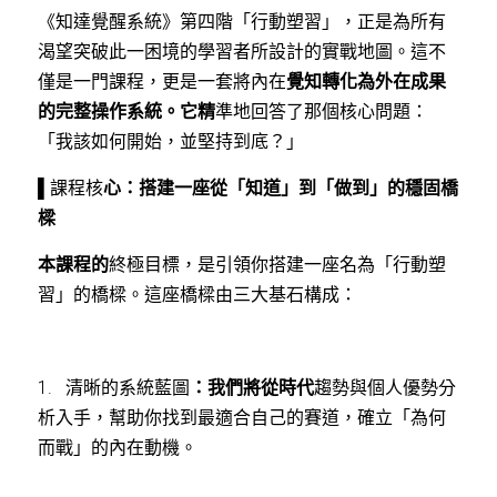
《知達覺醒系統》第四階「行動塑習」，正是為所有
渴望突破此一困境的學習者所設計的實戰地圖。這不
僅是一門課程，更是一套將內在
覺知轉化為外在成果
的完整操作系統。它精
準地回答了那個核心問題：
「我該如何開始，並堅持到底？」
▌課程核
心：搭建一座從「知道」到「做到」的穩固橋
樑
本課程的
終極目標，是引領你搭建一座名為「行動塑
習」的橋樑。這座橋樑由三大基石構成：
1.   清晰的系統藍圖
：我們將從時代
趨勢與個人優勢分
析入手，幫助你找到最適合自己的賽道，確立「為何
而戰」的內在動機。