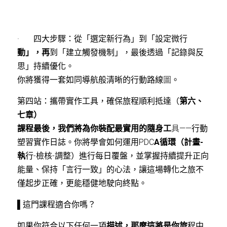
·       四大步驟：從「選定新行為」到「設定微行
動」，再
到「建立觸發機制」，最後透過「記錄與反
思」持續優化。
你將獲得一套如同導航般清晰的行動路線
圖
。
第四站：攜帶實作工具，確保旅程順利抵達（
第六、
七章）
課程最後，我們將為你裝配最實用的隨身工
具
——行動
塑習實作日誌。你將學會如何運用PDC
A循環（計畫-
執
行-檢核-調整）進行每日覆盤，並掌握持續提升正向
能量、保持「言行一致」的心法，讓這場轉化之旅不
僅起步正確，更能穩健地駛向終點。
▌這門課程適合你嗎？
如果你符合以下任何一項
描述，那麼這將是你旅
程中