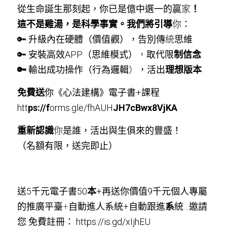
從生命誕生那刻起，你已是億中選一的贏
家
！
這不是雞湯，是科學事實。我們將引導
你
：
🔑 升級內在硬體（價值觀），告別傳
統
思維
🔑 安裝高效APP（思維模式）
，
取代限
制信念
🔑
 輸出成功操作（行為邏輯
）
，活出
理想版本
免費送
你《心法建構》電子書+課程
htt
ps://f
orms.gle/fhAUH
JH7cBwx8VjKA
重新認識
你
是誰，活出與生俱來的豐盛！
（名額有限，送完即止）
送5千元電子書50
本
+再送你價值9千元個人專屬
的推廣平臺
+
自動進人系統+自動跟進
系
統…邀請
您 免費註冊： https://is.gd/xIjhEU