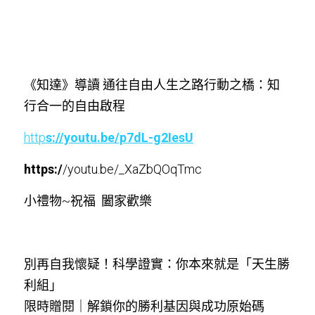
《知達》導讀 通往自由人生之路行動之橋：知
行合一的自由啟程
http
s://youtu.be/p7dL-g2IesU
https:/
/youtu.be/_XaZbQOqTmc
小禮物~祝福 
闔家歡樂   
別再自我懷疑！科學證實：你本來就是「天生
勝
利組」
限時贈閱｜解鎖你的勝利基因與成功原始碼