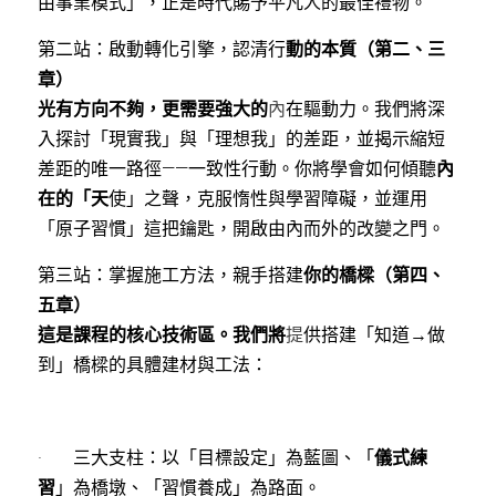
由事業模式」，正是時代賜予平凡人的最佳禮物。
第二站：啟動轉化引擎，認清行
動的本質（第二、三
章）
光有方向不夠，更需要強大的
內
在驅動力。我們將深
入探討「現實我」與「理想我」的差距，並揭示縮短
差距的唯一路徑——一致性行動。你將學會如何傾聽
內
在的「天
使」之聲，克服惰性與學習障礙，並運用
「原子習慣」這把鑰匙，開啟由內而外的改變之門。
第三站：掌握施工方法，親手搭建
你的橋樑（第四、
五章）
這是課程的核心技術區。我們將
提
供搭建「知道→做
到」橋樑的具體建材與工法：
·       三大支柱：以「目標設定」為藍圖、「
儀式練
習
」為橋墩、「習慣養成」為路面。