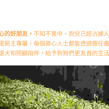
心的好朋友，
不知不覺中，狗兒已經占據
是飼主專屬，每個善心人士都能透過擔任
虐犬和照顧陪伴，給予狗狗們更友善的生