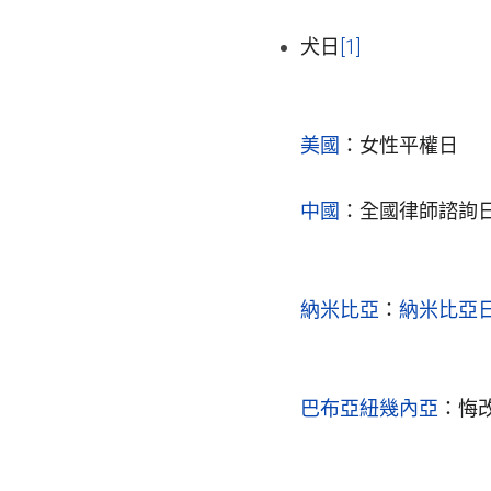
犬日
[1]
美國
：女性平權日
中國
：全國律師諮詢
納米比亞
：
納米比亞
巴布亞紐幾內亞
：悔