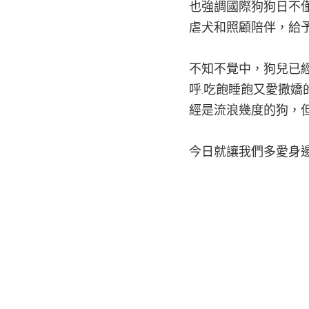
也強調國際狗狗日不
虐犬和照顧陪伴，給
不知不覺中，狗兒已
呼.吃飽睡飽又愛撒嬌
經是流浪幾度的狗，
今日就讓我們多愛身