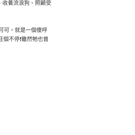
、收養流浪狗、照顧受
可可，就是一個傻呼
汪個不停❗雖然牠也曾