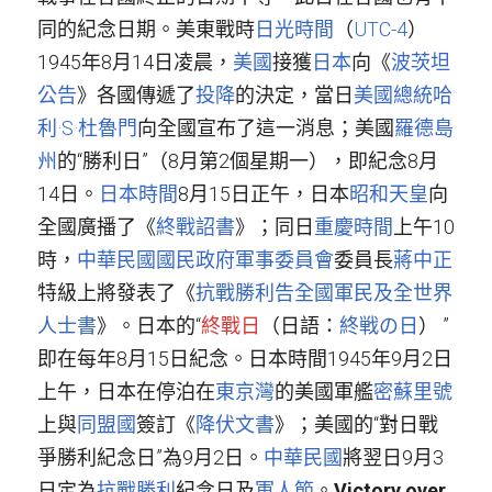
同的紀念日期。美東戰時
日光時間
（
UTC-4
）
1945年8月14日凌晨，
美國
接獲
日本
向《
波茨坦
公告
》各國傳遞了
投降
的決定，當日
美國總統
哈
利·S·杜魯門
向全國宣布了這一消息；美國
羅德島
州
的“勝利日”（8月第2個星期一），即紀念8月
14日。
日本時間
8月15日正午，日本
昭和天皇
向
全國廣播了《
終戰詔書
》；同日
重慶時間
上午10
時，
中華民國國民政府
軍事委員會
委員長
蔣中正
特級上將發表了《
抗戰勝利告全國軍民及全世界
人士書
》。日本的“
終戰日
（日語：
終戦の日
）
”
即在每年8月15日紀念。日本時間1945年9月2日
上午，日本在停泊在
東京灣
的美國軍艦
密蘇里號
上與
同盟國
簽訂《
降伏文書
》；美國的“對日戰
爭勝利紀念日”為9月2日。
中華民國
將翌日9月3
日定為
抗戰勝利
紀念日及
軍人節
。
Victory over 