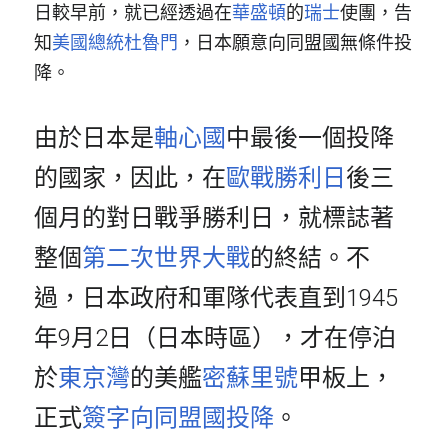
日較早前，就已經透過在
華盛頓
的
瑞士
使團，告
知
美國總統
杜魯門
，日本願意向同盟國無條件投
降。
由於日本是
軸心國
中最後一個投降
的國家，因此，在
歐戰勝利日
後三
個月的對日戰爭勝利日，就標誌著
整個
第二次世界大戰
的終結。不
過，日本政府和軍隊代表直到1945
年9月2日（日本時區），才在停泊
於
東京灣
的美艦
密蘇里號
甲板上，
正式
簽字向同盟國投降
。