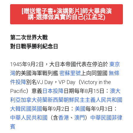
[贈送電子書+演講影片]師大畢典演
講-選擇做真實的自己(江孟芝)
第二次世界大戰
對日戰爭勝利紀念日
1945年9月2日，大日本帝國代表在停泊於
東京
灣
的美國海軍戰列艦
密蘇里號
上向同盟國
無條
件投降
別名VJ Day，VP Day（Victory in the 
Pacific）意義
日本投降
日期每年8月15日：
澳大
利亞
加拿大
荷蘭
新西蘭
朝鮮民主主義人民共和國
大韓民國
英國
每年9月2日：
美國
每年9月3日：
中華人民共和國
（含
香港
、
澳門
）
中華民國
菲律
賓