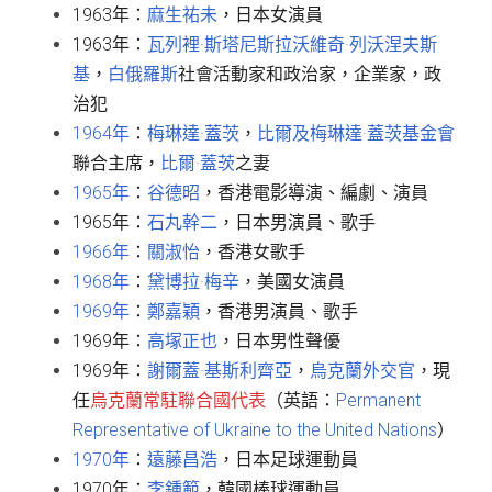
1963年：
麻生祐未
，日本女演員
1963年：
瓦列裡·斯塔尼斯拉沃維奇·列沃涅夫斯
基
，
白俄羅斯
社會活動家和政治家，企業家，政
治犯
1964年
：
梅琳達·蓋茨
，
比爾及梅琳達·蓋茨基金會
聯合主席，
比爾·蓋茨
之妻
1965年
：
谷德昭
，香港電影導演、編劇、演員
1965年：
石丸幹二
，日本男演員、歌手
1966年
：
關淑怡
，香港女歌手
1968年
：
黛博拉·梅辛
，美國女演員
1969年
：
鄭嘉穎
，香港男演員、歌手
1969年：
高塚正也
，日本男性聲優
1969年：
謝爾蓋·基斯利齊亞
，
烏克蘭
外交官
，現
任
烏克蘭常駐聯合國代表
（英語：
Permanent 
Representative of Ukraine to the United Nations
）
1970年
：
遠藤昌浩
，日本足球運動員
1970年：
李鍾範
，韓國棒球運動員