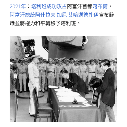
2021年
：
塔利班
成功攻占
阿富汗首都
喀布爾
，
阿富汗總統
阿什拉夫·加尼·艾哈邁德扎伊
宣布辭
職並將權力和平轉移予塔利班。