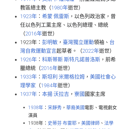
教區總主教（
1980年
逝世）
1923年
：
希蒙·佩雷斯
，以色列政治家，曾
任以色列工黨主席、以色列總理、總統
（
2016年
逝世）
1923年：
彭明敏
，
臺灣獨立運動
領袖、
台
灣自救運動宣言
起草者。（
2022年
逝世）
1926年
：
科斯蒂斯·斯特凡諾普洛斯
，前希
臘總統（
2016年
逝世）
1933年
：
斯坦利·米爾格拉姆
，
美國
社會心
理學家
（
1984年
逝世）
1937年
：
本揚·沃拉吉
，
寮國
國家主席
1938年
：
宋靜秀
，
華裔美國
電影、電視劇女
演員
1938年：
史蒂芬·布雷耶
，
美國
律師
、
法學