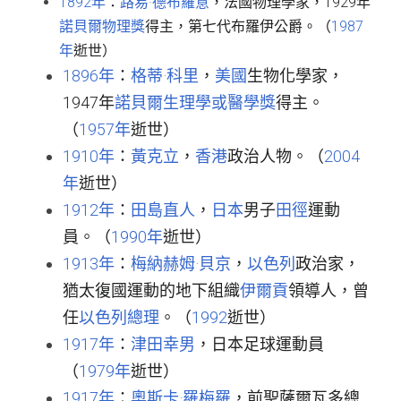
1892年
：
路易·德布羅意
，法國物理學家，1929年
諾貝爾物理獎
得主，第七代布羅伊公爵。（
1987
年
逝世）
1896年
：
格蒂·科里
，
美國
生物化學家，
1947年
諾貝爾生理學或醫學獎
得主。
（
1957年
逝世）
1910年
：
黃克立
，
香港
政治人物。（
2004
年
逝世）
1912年
：
田島直人
，
日本
男子
田徑
運動
員。（
1990年
逝世）
1913年
：
梅納赫姆·貝京
，
以色列
政治家，
猶太復國運動的地下組織
伊爾貢
領導人，曾
任
以色列總理
。（
1992
逝世）
1917年
：
津田幸男
，日本足球運動員
（
1979年
逝世）
1917年
：
奧斯卡·羅梅羅
，前聖薩爾瓦多總