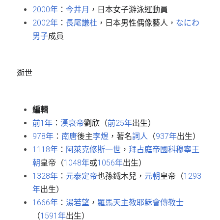
2000年
：
今井月
，日本女子游泳運動員
2002年
：
長尾謙杜
，日本男性偶像藝人，
なにわ
男子
成員
逝世
編輯
前1年
：
漢哀帝
劉欣（
前25年
出生）
978年
：
南唐
後主
李煜
，著名
詞人
（
937年
出生）
1118年
：
阿萊克修斯一世
，
拜占庭帝國
科穆寧王
朝
皇帝（
1048年
或
1056年
出生）
1328年
：
元泰定帝
也孫鐵木兒，
元朝
皇帝（
1293
年
出生）
1666年
：
湯若望
，
羅馬天主教
耶穌會
傳教士
（
1591年
出生）