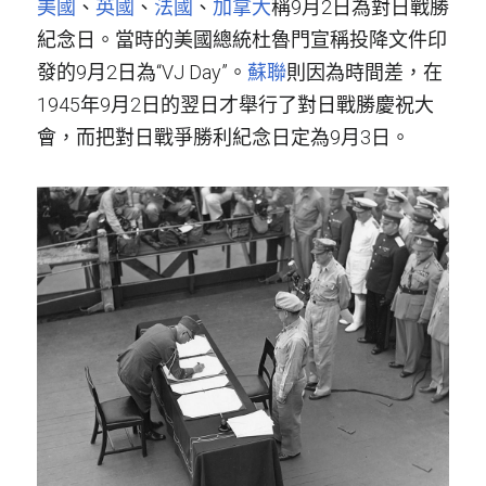
美國
、
英國
、
法國
、
加拿大
稱9月2日為對日戰勝
紀念日。當時的美國總統杜魯門宣稱投降文件印
發的9月2日為“VJ Day”。
蘇聯
則因為時間差，在
1945年9月2日的翌日才舉行了對日戰勝慶祝大
會，而把對日戰爭勝利紀念日定為9月3日。