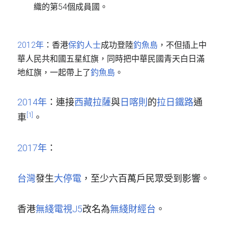
織的第54個成員國。
2012年
：香港
保釣人士
成功登陸
釣魚島
，不但插上中
華人民共和國五星紅旗，同時把中華民國青天白日滿
地紅旗，一起帶上了
釣魚島
。
2014年
：連接
西藏
拉薩
與
日喀則
的
拉日鐵路
通
[1]
車
。
2017年
：
台灣
發生
大停電
，至少六百萬戶民眾受到影響。
香港
無綫電視
J5
改名為
無綫財經台
。