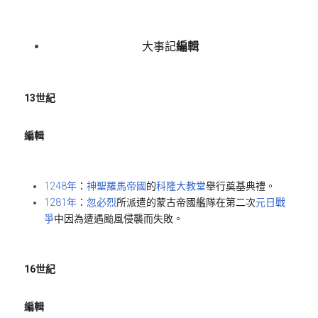
大事記
編輯
13世紀
編輯
1248年
：
神聖羅馬帝國
的
科隆大教堂
舉行奠基典禮。
1281年
：
忽必烈
所派遣的蒙古帝國艦隊在第二次
元日戰
爭
中因為遭遇颱風侵襲而失敗。
16世紀
編輯