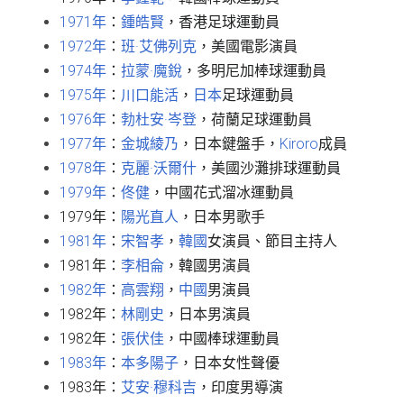
1971年
：
鍾皓賢
，香港足球運動員
1972年
：
班·艾佛列克
，美國電影演員
1974年
：
拉蒙·魔銳
，多明尼加棒球運動員
1975年
：
川口能活
，
日本
足球運動員
1976年
：
勃杜安·岑登
，荷蘭足球運動員
1977年
：
金城綾乃
，日本鍵盤手，
Kiroro
成員
1978年
：
克麗·沃爾什
，美國沙灘排球運動員
1979年
：
佟健
，中國花式溜冰運動員
1979年：
陽光直人
，日本男歌手
1981年
：
宋智孝
，
韓國
女演員、節目主持人
1981年：
李相侖
，韓國男演員
1982年
：
高雲翔
，
中國
男演員
1982年：
林剛史
，日本男演員
1982年：
張伏佳
，中國棒球運動員
1983年
：
本多陽子
，日本女性聲優
1983年：
艾安·穆科吉
，印度男導演