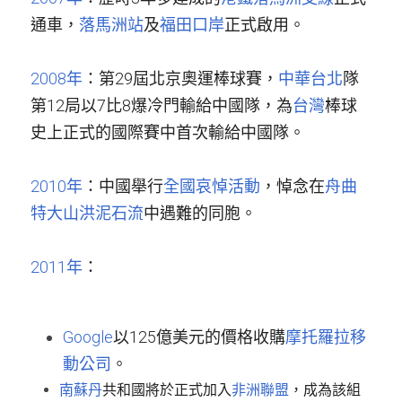
通車，
落馬洲站
及
福田口岸
正式啟用。
2008年
：第29屆北京奧運棒球賽，
中華台北
隊
第12局以7比8爆冷門輸給中國隊，為
台灣
棒球
史上正式的國際賽中首次輸給中國隊。
2010年
：中國舉行
全國哀悼活動
，悼念在
舟曲
特大山洪泥石流
中遇難的同胞。
2011年
：
Google
以125億美元的價格收購
摩托羅拉移
動公司
。
南蘇丹
共和國將於正式加入
非洲聯盟
，成為該組