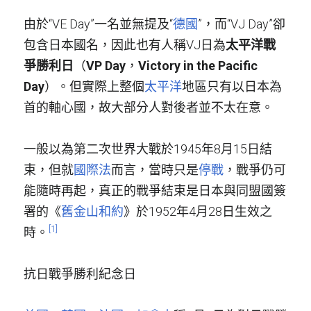
由於“VE Day”一名並無提及“
德國
”，而“VJ Day”卻
包含日本國名，因此也有人稱VJ日為
太平洋戰
爭勝利日
（
VP Day
，
Victory in the Pacific 
Day
）。但實際上整個
太平洋
地區只有以日本為
首的軸心國，故大部分人對後者並不太在意。
一般以為第二次世界大戰於1945年8月15日結
束，但就
國際法
而言，當時只是
停戰
，戰爭仍可
能隨時再起，真正的戰爭結束是日本與同盟國簽
署的《
舊金山和約
》於1952年4月28日生效之
[1]
時。
抗日戰爭勝利紀念日