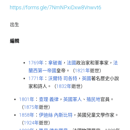
https://forms.gle/7NmNPxiDxw8Vnwvt6
出生
編輯
1769年
：
拿破崙
，
法國
政治家和軍事家，
法
蘭西第一帝國
皇帝。（
1821年
逝世）
1771年
：
沃爾特·司各特
，
英國
著名歷史小說
家和詩人。（
1832年
逝世）
1801年
：
查理·義律
，
英國
軍人
、
殖民地
官員。
（
1875年
逝世）
1858年
：
伊迪絲·內斯比特
，英國兒童文學作家。
（
1924年
逝世）