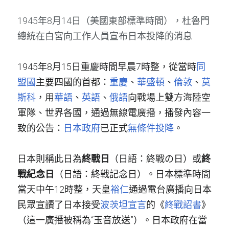
1945年8月14日（美國東部標準時間），杜魯門
總統在白宮向工作人員宣布日本投降的消息
1945年8月15日重慶時間早晨7時整，從當時
同
盟國
主要四國的首都：
重慶
、
華盛頓
、
倫敦
、
莫
斯科
，用
華語
、
英語
、
俄語
向戰場上雙方海陸空
軍隊、世界各國，通過無線電廣播，播發內容一
致的公告：
日本政府
已正式
無條件投降
。
日本則稱此日為
終戰日
（日語：終戦の日）或
終
戰紀念日
（日語：終戦記念日）。日本標準時間
當天中午12時整，天皇
裕仁
通過電台廣播向日本
民眾宣讀了日本接受
波茨坦宣言
的《
終戰詔書
》
（這一廣播被稱為“玉音放送”）。日本政府在當