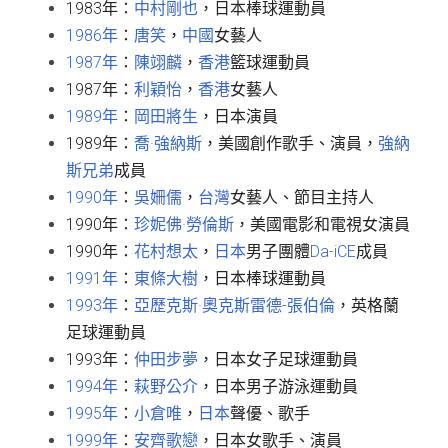
1983年：
中村剛也
，日本棒球運動員
1986年
：
唐笑
，
中國
女藝人
1987年
：
陳翊麟
，
香港
籃球運動員
1987年：
利穎怡
，
香港
女藝人
1989年
：
岡田將生
，日本演員
1989年：
喬·強納斯
，美國創作歌手、演員，
強納
斯兄弟
成員
1990年
：
吳姍儒
，
台灣
女藝人、節目主持人
1990年：
珍妮佛·勞倫斯
，美國電影和電視女演員
1990年：
花村想太
，
日本
男子團體
Da-iCE
成員
1991年
：
東條大樹
，日本棒球運動員
1993年
：
亞歷克斯·奧克斯雷德-張伯倫
，英格蘭
足球運動員
1993年：
仲田步夢
，日本女子足球運動員
1994年
：
萩野公介
，日本男子游泳運動員
1995年
：
小倉唯
，
日本
聲優、歌手
1999年
：
安齊歌戀
，日本女歌手、演員