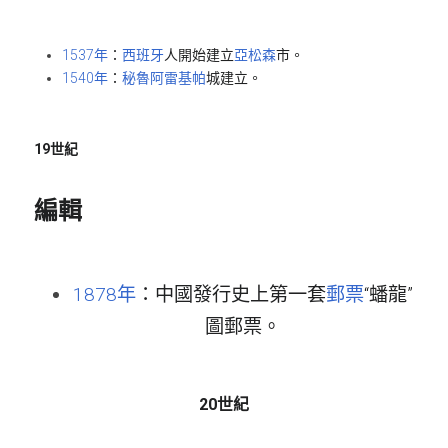
1537年
：
西班牙
人開始建立
亞松森
市。
1540年
：
秘魯
阿雷基帕
城建立。
19世紀
編輯
1878年
：中國發行史上第一套
郵票
“蟠龍”
圖郵票。
20世紀