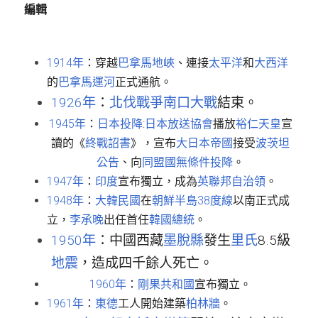
編輯
1914年
：穿越
巴拿馬地峽
、連接
太平洋
和
大西洋
的
巴拿馬運河
正式通航。
1926年
：
北伐戰爭
南口大戰
結束。
1945年
：
日本投降
:
日本放送協會
播放
裕仁天皇
宣
讀的《
終戰詔書
》，宣布
大日本帝國
接受
波茨坦
公告
、向
同盟國
無條件投降
。
1947年
：
印度
宣布獨立，成為
英聯邦
自治領
。
1948年
：
大韓民國
在
朝鮮半島
38度線
以南正式成
立，
李承晚
出任首任
韓國總統
。
1950年
：中國西藏
墨脫縣
發生
里氏
8.5級
地震
，造成四千餘人死亡。
1960年
：
剛果共和國
宣布獨立。
1961年
：
東德
工人開始建築
柏林牆
。