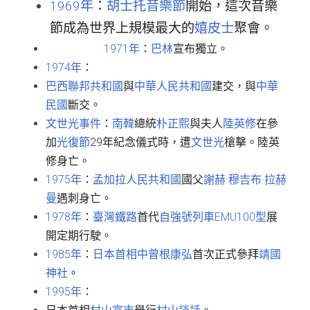
1969年
：
胡士托音樂節
開始，這次音樂
節成為世界上規模最大的
嬉皮士
聚會。
1971年
：
巴林
宣布獨立。
1974年
：
巴西聯邦共和國
與
中華人民共和國
建交，與
中華
民國
斷交。
文世光事件
：
南韓
總統
朴正熙
與夫人
陸英修
在參
加
光復節
29年紀念儀式時，遭
文世光
槍擊。陸英
修身亡。
1975年
：
孟加拉人民共和國
國父
謝赫·穆吉布·拉赫
曼
遇刺身亡。
1978年
：
臺灣鐵路
首代
自強號列車
EMU100型
展
開定期行駛。
1985年
：
日本首相
中曾根康弘
首次正式參拜
靖國
神社
。
1995年
：