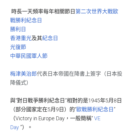
時長一天頻率每年相關節日
第二次世界大戰歐
戰勝利紀念日
勝利日
香港重光
及其
紀念日
光復節
中華民國軍人節
梅津美治郎
代表日本帝國在降書上簽字（日本投
降儀式）
與“對日戰爭勝利紀念日”相對的是1945年5月8日
（部分國家定在5月9日）的“
歐戰勝利紀念日
”
（Victory in Europe Day，一般簡稱“
VE 
Day
”）。