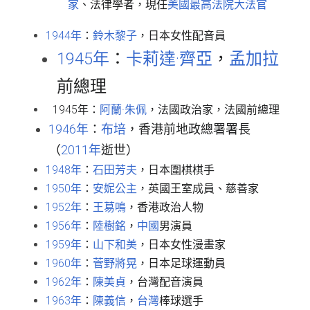
家
、法律學者，現任
美國最高法院大法官
1944年
：
鈴木黎子
，日本女性配音員
1945年
：
卡莉達·齊亞
，
孟加拉
前總理
1945年：
阿蘭·朱佩
，法國政治家，法國前總理
1946年
：
布培
，香港前地政總署署長
（
2011年
逝世）
1948年
：
石田芳夫
，日本圍棋棋手
1950年
：
安妮公主
，英國王室成員、慈善家
1952年
：
王䓪鳴
，香港政治人物
1956年
：
陸樹銘
，
中國
男演員
1959年
：
山下和美
，日本女性漫畫家
1960年
：
菅野將晃
，日本足球運動員
1962年
：
陳美貞
，台灣配音演員
1963年
：
陳義信
，
台灣
棒球選手