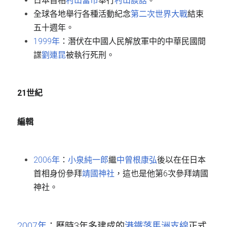
日本首相
村山富市
舉行
村山談話
。
全球各地舉行各種活動紀念
第二次世界大戰
結束
五十週年。
1999年
：潛伏在中國人民解放軍中的中華民國間
諜
劉連昆
被執行死刑。
21世紀
編輯
2006年
：
小泉純一郎
繼
中曾根康弘
後以在任日本
首相身份參拜
靖國神社
，這也是他第6次參拜靖國
神社。
2007年
：歷時3年多建成的
港鐵
落馬洲支線
正式