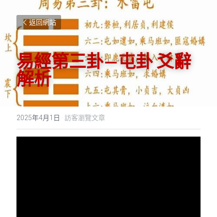
返回網站
易經第三卦—屯卦 爻辭
解析
2025年4月1日
·
訪客瀏覽文章