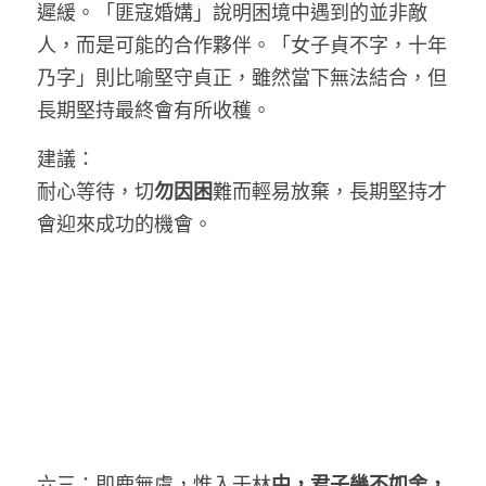
遲緩。「匪寇婚媾」說明困境中遇到的並非敵
人，而是可能的合作夥伴。「女子貞不字，十年
乃字」則比喻堅守貞正，雖然當下無法結合，但
長期堅持最終會有所收穫。
建議：
耐心等待，切
勿因困
難而輕易放棄，長期堅持才
會迎來成功的機會。
六三：即鹿無虞，惟入于林
中，君子幾不如舍，