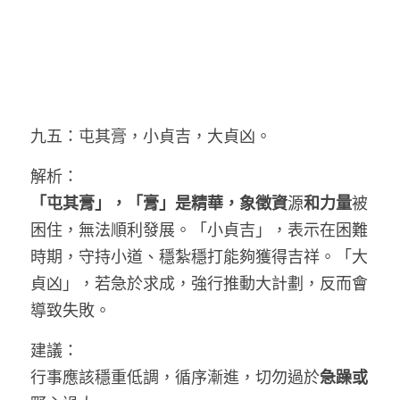
九五：屯其膏，小貞吉，大貞凶。
解析：
「屯其膏」，「膏」是精華，象徵資
源
和力量
被
困住，無法順利發展。「小貞吉」，表示在困難
時期，守持小道、穩紮穩打能夠獲得吉祥。「大
貞凶」，若急於求成，強行推動大計劃，反而會
導致失敗。
建議：
行事應該穩重低調，循序漸進，切勿過於
急躁或