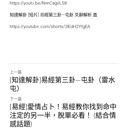
https://you
t
u
.be/NnnCagiIL58
知達解卦 [短片] 
易
經第三卦—屯卦 爻辭解析 直
https://youtu
b
e
.com/shorts/2lEdH2YfgEA
上一篇
[知達解卦]易經第三卦—屯卦（雷水
屯）
下一篇
[易經]愛情占卜！易經教你找到命中
注定的另一半，脫單必看！ (結合情
感話題)