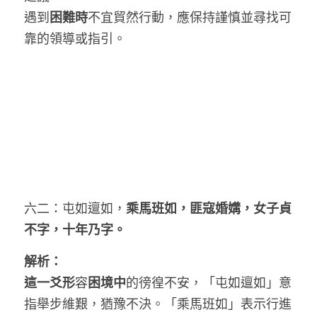
遇到
困難時
不宜貿然行動，應保持謹慎並尋找可
靠的領導或指引。
六二：屯如邅如，
乘馬班如，匪寇婚媾，女子貞
不字，十年乃字。
解析：
這一爻形
容
困境中
的徬徨不安，「屯如邅如」意
指舉步維艱，猶豫不決。「乘馬班如」表示行進