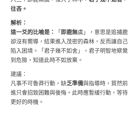
往吝。
解析：
這一爻的比喻是：
「
即鹿無
虞」，意思是追捕鹿
卻沒有嚮導，結果進入茂密的森林，反而讓自己
陷入困境。「君子幾不如舍」，君子明智地察覺
到危險，知道此時不如放棄。
建議：
凡事不可魯莽行動，缺
乏準備
與指導時，貿然前
進只會招致困難與後悔。此時應暫緩行動，等待
更好的時機。