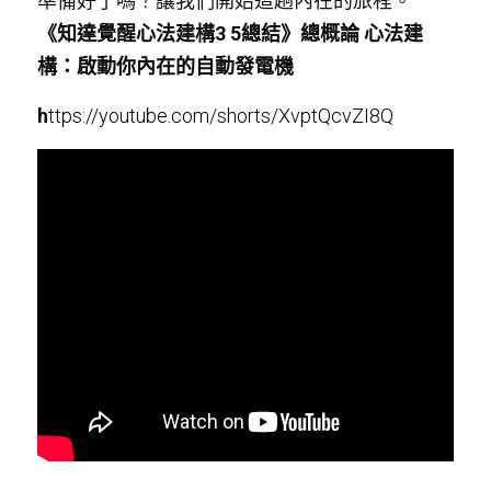
準備好了嗎
？
讓我們開始這趟內在的旅程。
《知達覺醒心法建構3 5總結》總概論 心法建
構：啟動你內在的自動發電機
h
ttps://youtube.com/shorts/XvptQcvZI8Q