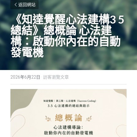
返回網站
《知達覺醒心法建構
3 5
總結》總概論
心法建
構：啟動你內在的自動
發電機
2026年6月22日
·
訪客瀏覽文章