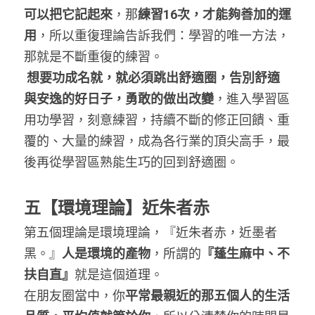
可以把它記起來
，那
練習16次，才能夠善加的運
用
，所以重復理論告訴我們：學習的唯一方法，
那就是不斷重復的練習。
想要功成名就，就必須跳出舒適圈，告別舒適
與安逸的好日子，勇敢的做出改變
，進入學習區
用功學習，刻意練習，持續不斷的修正回饋、重
覆的、大量的練習，成為各行業的頂尖高手，最
後再從學習區熟能生巧的回到舒適圈。
五【環境理論】近朱者赤
第五個理論是環境理論，『近朱者赤，近墨者
黑。』
人是環境的產物
，所謂的
『蓬生麻中、不
扶自直』
就是這個道理。
在朋友圈當中，你
平常最親近的那五個人的生活