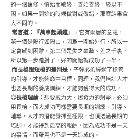
的一個信條，慎始而敬終，善始善終，終以不
困。如果一開始的時候做對或做錯，那麼結果會
大不同的。
常言道：『萬事起頭難』
，它有兩層的意義，
第一個是隔行如隔山，因爲一開始外行，所以一
定會感到困難，第二個是失之毫釐、差之千裏，
所以第一步踏對了，好的開始就成功了一半。
而長槍跟短槍的差別是
，子彈必須經過了槍管
的引導，才能夠命中目標，同理，我們培訓人才
也要長期的養成訓練，才能夠獲得大的成功。
◎長槍理論：
想要威力大、爆發力的射擊，必須
用長槍，而大成功同樣需要長期的訓練、引導、
輔導，人才的潛能發揮至極限，也須透過長期的
培訓，才能得到最高的報酬，因為成功不是一天
的事情，而羅馬也不是一天造成的。